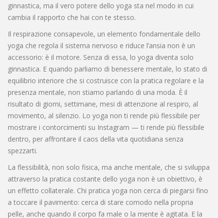
ginnastica, ma il vero potere dello yoga sta nel modo in cui
cambia il rapporto che hai con te stesso.
Il
respirazione consapevole
,
un elemento fondamentale dello
yoga che regola il sistema nervoso e riduce l’ansia
non è un
accessorio: è il motore. Senza di essa, lo yoga diventa solo
ginnastica. E quando parliamo di
benessere mentale
,
lo stato di
equilibrio interiore che si costruisce con la pratica regolare e la
presenza mentale
, non stiamo parlando di una moda. È il
risultato di giorni, settimane, mesi di attenzione al respiro, al
movimento, al silenzio. Lo yoga non ti rende più flessibile per
mostrare i contorcimenti su Instagram — ti rende più flessibile
dentro, per affrontare il caos della vita quotidiana senza
spezzarti.
La
flessibilità
,
non solo fisica, ma anche mentale, che si sviluppa
attraverso la pratica costante dello yoga
non è un obiettivo, è
un effetto collaterale. Chi pratica yoga non cerca di piegarsi fino
a toccare il pavimento: cerca di stare comodo nella propria
pelle, anche quando il corpo fa male o la mente è agitata. E la