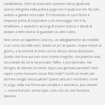
meditazione
,
l’arte di osservare i pensieri senza giudicarli,
spesso integrata nella pratica yoga
non è qualcosa che fai solo
seduto a gambe incrociate. È il momento in cui ti fermi a
respirare prima di rispondere a un messaggio che ti fa
arrabbiare, o quando ti accorgi di essere stanco e decidi di
andare a letto invece di guardare un altro video.
Non serve un tappetino costoso, un abbigliamento da modello
o un corso da mille euro. Basta un po’ di spazio, cinque minuti al
giorno, e la volontà di stare con te stesso senza distrazioni.
Quello che trovi qui non sono ricette magiche, ma pratiche reali,
raccontate da chi le ha provate, fallite, e poi riprovate. Hai
bisogno di calmare la mente dopo una giornata pesante? Vuoi
capire come muoverti senza farti male? Cerchi un modo per
dormire meglio senza pillole? Questi articoli ti mostrano come
lo yoga, nella sua forma più semplice e autentica, può aiutarti
— senza fronzoli, senza hype, solo con ciò che funziona
davvero.