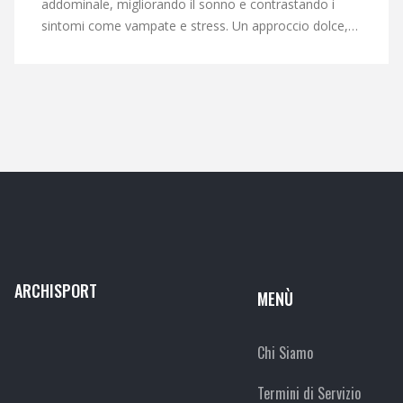
addominale, migliorando il sonno e contrastando i
sintomi come vampate e stress. Un approccio dolce,
basato su evidenze scientifiche.
ARCHISPORT
MENÙ
Chi Siamo
Termini di Servizio