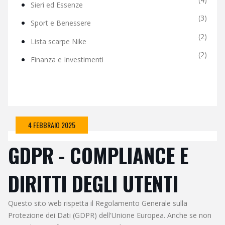
Sieri ed Essenze
(3)
Sport e Benessere
(2)
Lista scarpe Nike
(2)
Finanza e Investimenti
4 FEBBRAIO 2025
GDPR - COMPLIANCE E
DIRITTI DEGLI UTENTI
Questo sito web rispetta il Regolamento Generale sulla
Protezione dei Dati (GDPR) dell'Unione Europea. Anche se non