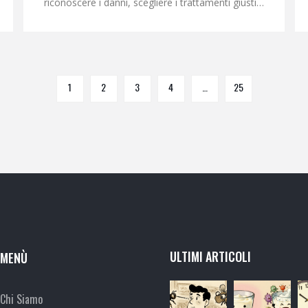
riconoscere i danni, scegliere i trattamenti giusti
e migliorare la forza dei capelli attraverso
alimentazione e cure mirate.
1
2
3
4
…
25
ULTIMI ARTICOLI
MENÙ
Chi Siamo