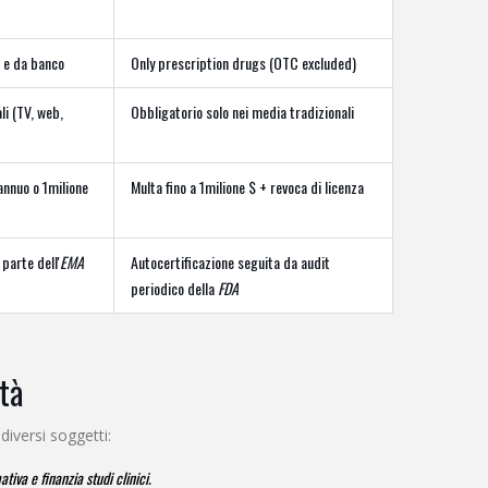
e e da banco
Only prescription drugs (OTC excluded)
li (TV, web,
Obbligatorio solo nei media tradizionali
annuo o 1milione
Multa fino a 1milione $ + revoca di licenza
parte dell'
EMA
Autocertificazione seguita da audit
periodico della
FDA
ità
 diversi soggetti:
iva e finanzia studi clinici.