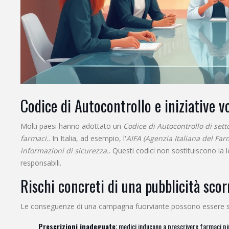
Codice di Autocontrollo e iniziative v
Molti paesi hanno adottato un
Codice di Autocontrollo
di sett
farmaci.
. In Italia, ad esempio, l'
AIFA
(Agenzia Italiana del Fa
informazioni di sicurezza.
. Questi codici non sostituiscono la
responsabili.
Rischi concreti di una pubblicità scor
Le conseguenze di una campagna fuorviante possono essere s
Prescrizioni inadeguate
: medici inducono a prescrivere farmaci pi