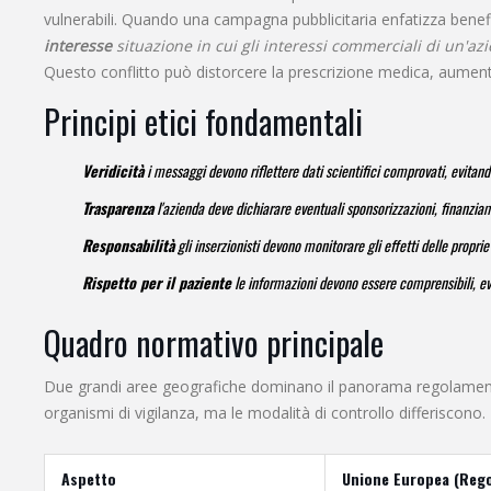
vulnerabili. Quando una campagna pubblicitaria enfatizza benefi
interesse
situazione in cui gli interessi commerciali di un'az
Questo conflitto può distorcere la prescrizione medica, aumentare
Principi etici fondamentali
Veridicità
i messaggi devono riflettere dati scientifici comprovati, evitan
Trasparenza
l'azienda deve dichiarare eventuali sponsorizzazioni, finanziam
Responsabilità
gli inserzionisti devono monitorare gli effetti delle propri
Rispetto per il paziente
le informazioni devono essere comprensibili, ev
Quadro normativo principale
Due grandi aree geografiche dominano il panorama regolamenta
organismi di vigilanza, ma le modalità di controllo differiscono.
Aspetto
Unione Europea (Reg