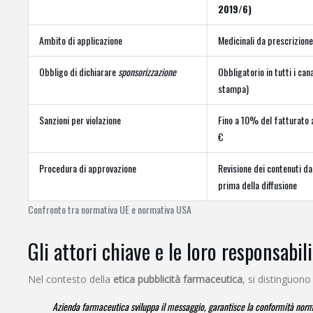
2019/6)
Ambito di applicazione
Medicinali da prescrizion
Obbligo di dichiarare
sponsorizzazione
Obbligatorio in tutti i cana
stampa)
Sanzioni per violazione
Fino a 10% del fatturato 
€
Procedura di approvazione
Revisione dei contenuti da 
prima della diffusione
Confronto tra normativa UE e normativa USA
Gli attori chiave e le loro responsabil
Nel contesto della
etica pubblicità farmaceutica
, si distinguono
Azienda farmaceutica
sviluppa il messaggio, garantisce la conformità normat