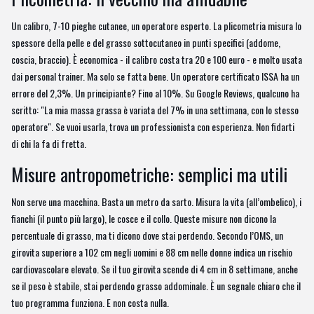
Un calibro, 7-10 pieghe cutanee, un operatore esperto. La plicometria misura lo
spessore della pelle e del grasso sottocutaneo in punti specifici (addome,
coscia, braccio). È economica - il calibro costa tra 20 e 100 euro - e molto usata
dai personal trainer. Ma solo se fatta bene. Un operatore certificato ISSA ha un
errore del 2,3%. Un principiante? Fino al 10%. Su Google Reviews, qualcuno ha
scritto: "La mia massa grassa è variata del 7% in una settimana, con lo stesso
operatore". Se vuoi usarla, trova un professionista con esperienza. Non fidarti
di chi la fa di fretta.
Misure antropometriche: semplici ma utili
Non serve una macchina. Basta un metro da sarto. Misura la vita (all’ombelico), i
fianchi (il punto più largo), le cosce e il collo. Queste misure non dicono la
percentuale di grasso, ma ti dicono dove stai perdendo. Secondo l’OMS, un
girovita superiore a 102 cm negli uomini e 88 cm nelle donne indica un rischio
cardiovascolare elevato. Se il tuo girovita scende di 4 cm in 8 settimane, anche
se il peso è stabile, stai perdendo grasso addominale. È un segnale chiaro che il
tuo programma funziona. E non costa nulla.