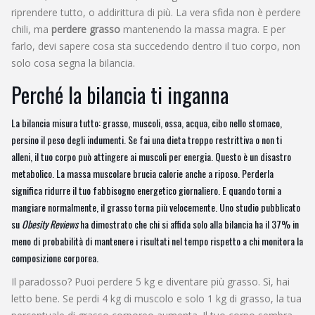
riprendere tutto, o addirittura di più. La vera sfida non è perdere
chili, ma
perdere grasso
mantenendo la massa magra. E per
farlo, devi sapere cosa sta succedendo dentro il tuo corpo, non
solo cosa segna la bilancia.
Perché la bilancia ti inganna
La bilancia misura tutto: grasso, muscoli, ossa, acqua, cibo nello stomaco,
persino il peso degli indumenti. Se fai una dieta troppo restrittiva o non ti
alleni, il tuo corpo può attingere ai muscoli per energia. Questo è un disastro
metabolico. La massa muscolare brucia calorie anche a riposo. Perderla
significa ridurre il tuo fabbisogno energetico giornaliero. E quando torni a
mangiare normalmente, il grasso torna più velocemente. Uno studio pubblicato
su
Obesity Reviews
ha dimostrato che chi si affida solo alla bilancia ha il 37% in
meno di probabilità di mantenere i risultati nel tempo rispetto a chi monitora la
composizione corporea.
Il paradosso? Puoi perdere 5 kg e diventare più grasso. Sì, hai
letto bene. Se perdi 4 kg di muscolo e solo 1 kg di grasso, la tua