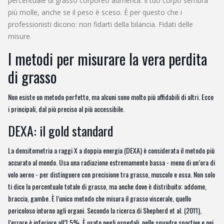
percentuale di grasso corporeo aumenta. Il tuo corpo sembra
più molle, anche se il peso è sceso. È per questo che i
professionisti dicono: non fidarti della bilancia. Fidati delle
misure.
I metodi per misurare la vera perdita
di grasso
Non esiste un metodo perfetto, ma alcuni sono molto più affidabili di altri. Ecco
i principali, dal più preciso al più accessibile.
DEXA: il gold standard
La densitometria a raggi X a doppia energia (DEXA) è considerata il metodo più
accurato al mondo. Usa una radiazione estremamente bassa - meno di un’ora di
volo aereo - per distinguere con precisione tra grasso, muscolo e ossa. Non solo
ti dice la percentuale totale di grasso, ma anche dove è distribuito: addome,
braccia, gambe. È l’unico metodo che misura il grasso viscerale, quello
pericoloso intorno agli organi. Secondo la ricerca di Shepherd et al. (2011),
l’errore è inferiore all’1,5%. È usato negli ospedali, nelle squadre sportive e nei