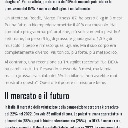
sbagliato". Per un atleta, perdere più del 10% di muscolo può ridurre le
prestazioni del 15%. E non è un dettaglio: è un fallimento.
Un utente su Reddit, Marco_Fitness_87, ha perso 8 kg in 3 mesi.
Poi ha fatto la bioimpedenziometria: il 40% era muscolo. Ha
cambiato programma: più proteine, più sollevamento pesi. In 6
settimane, ha perso 3 kg di grasso e guadagnato 1,5 kg di
muscolo. Il peso è rimasto quasi uguale. Ma il suo corpo era
completamente diverso. Più tonico, più forte, più metabolico.
Al contrario, una recensione su Trustpilot racconta: "La DEXA
ha cambiato tutto. Pesavo lo stesso da 3 mesi, ma la mia
massa grassa era calata del 5%. La bilancia non avrebbe mai
mostrato questo". Questo è il potere di misurare bene.
Il mercato e il futuro
In Italia, il mercato della valutazione della composizione corporea è cresciuto
del 22% nel 2022. Ora vale 85 milioni di euro. Le palestre usano soprattutto la
plicometria (68%), poi la bioimpedenziometria (25%). La DEXA è ancora rara,
ma sta crescendo. Il Ministero della Salute, nel marzo 2023, ha raccomandato