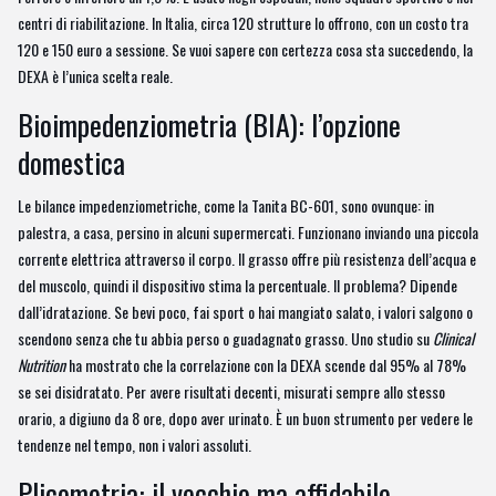
centri di riabilitazione. In Italia, circa 120 strutture lo offrono, con un costo tra
120 e 150 euro a sessione. Se vuoi sapere con certezza cosa sta succedendo, la
DEXA è l’unica scelta reale.
Bioimpedenziometria (BIA): l’opzione
domestica
Le bilance impedenziometriche, come la Tanita BC-601, sono ovunque: in
palestra, a casa, persino in alcuni supermercati. Funzionano inviando una piccola
corrente elettrica attraverso il corpo. Il grasso offre più resistenza dell’acqua e
del muscolo, quindi il dispositivo stima la percentuale. Il problema? Dipende
dall’idratazione. Se bevi poco, fai sport o hai mangiato salato, i valori salgono o
scendono senza che tu abbia perso o guadagnato grasso. Uno studio su
Clinical
Nutrition
ha mostrato che la correlazione con la DEXA scende dal 95% al 78%
se sei disidratato. Per avere risultati decenti, misurati sempre allo stesso
orario, a digiuno da 8 ore, dopo aver urinato. È un buon strumento per vedere le
tendenze nel tempo, non i valori assoluti.
Plicometria: il vecchio ma affidabile