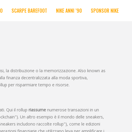
RO
SCARPE BAREFOOT
NIKE ANNI ’90
SPONSOR NIKE
si, la distribuzione o la memorizzazione
. Also known as
dalla finanza decentralizzata alla moda sportiva,
ollup per risparmiare tempo e risorse.
ati
. Qui il rollup
riassume
numerose transazioni in un
ockchain"). Un altro esempio è il mondo delle
sneakers
,
"Sneakers includono raccolte rollup"), come le edizioni
erazioni finanziarie che utilizzano leva per amplificare i