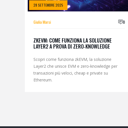
28 SETTEMBRE 2025
Giulia Marsi
0
ZKEVM: COME FUNZIONA LA SOLUZIONE
LAYER2 A PROVA DI ZERO‑KNOWLEDGE
Scopri come funziona zkEVM, la soluzione
Layer2 che unisce EVM e zero‑knowledge per
transazioni più veloci, cheap e private su
Ethereum.