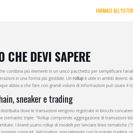
FARMACI ALL’ESTE
O CHE DEVI SAPERE
he combina più elementi in un unico pacchetto per semplificare l’anali
erazioni in una forma più gestibile. Un
rollup
è utile in ambiti diversi: 
nque abbia a che fare con grandi volumi di informazioni può usare il r
chain, sneaker e trading
 distribuita dove le transazioni vengono registrate in blocchi concaten
me (semantic triple: "Rollup comprende aggregazione di transazioni bl
imitate
. I brand usano rollup di modelli per lanciare linee tematiche (
 insieme come kit. Nel trading, specialmente con la
margin trading
,
op