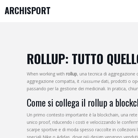
ARCHISPORT
ROLLUP: TUTTO QUELL
When working with
rollup
,
una tecnica di aggregazione c
aggregazione compatta
, it
riassume
dati, prodotti o op
passando per la gestione dei medicinali. In pratica, chiu
Come si collega il rollup a block
Un primo contesto importante è la
blockchain
,
una rete
unico proof, riducendo i costi e velocizzando le confer
scarpe sportive e di moda spesso raccolte in collezioni l
speciali Nike o Adidas, dove più design vengono venduti