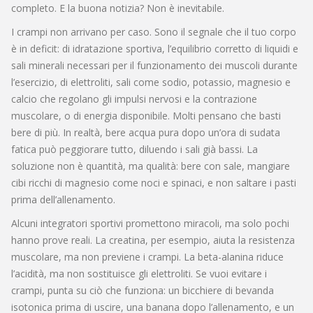
completo. E la buona notizia? Non è inevitabile.
I crampi non arrivano per caso. Sono il segnale che il tuo corpo
è in deficit: di
idratazione sportiva
,
l’equilibrio corretto di liquidi e
sali minerali necessari per il funzionamento dei muscoli durante
l’esercizio
, di
elettroliti
,
sali come sodio, potassio, magnesio e
calcio che regolano gli impulsi nervosi e la contrazione
muscolare
, o di energia disponibile. Molti pensano che basti
bere di più. In realtà, bere acqua pura dopo un’ora di sudata
fatica può peggiorare tutto, diluendo i sali già bassi. La
soluzione non è quantità, ma qualità: bere con sale, mangiare
cibi ricchi di magnesio come noci e spinaci, e non saltare i pasti
prima dell’allenamento.
Alcuni integratori sportivi promettono miracoli, ma solo pochi
hanno prove reali. La creatina, per esempio, aiuta la resistenza
muscolare, ma non previene i crampi. La beta-alanina riduce
l’acidità, ma non sostituisce gli elettroliti. Se vuoi evitare i
crampi, punta su ciò che funziona: un bicchiere di bevanda
isotonica prima di uscire, una banana dopo l’allenamento, e un