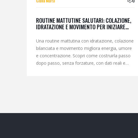
Giulia Marsi
0
ROUTINE MATTUTINE SALUTARI: COLAZIONE,
IDRATAZIONE E MOVIMENTO PER INIZIARE
BENE LA GIORNATA
Una routine mattutina con idratazione, colazione
bilanciata e movimento migliora energia, umore
e concentrazione. Scopri come costruirla passo
dopo passo, senza forzature, con dati reali e
strategie pratiche per la vita reale.