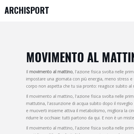
ARCHISPORT
MOVIMENTO AL MATTI
Il
movimento al mattino
,
l'azione fisica svolta nelle pr
impostare una giornata con più energia, meno stress e 
corpo non aspetta che tu sia pronto: reagisce subito al m
Il
movimento al mattino
,
l'azione fisica svolta nelle pr
mattutina
,
l'assunzione di acqua subito dopo il risveglio per
e muoverti insieme attiva il metabolismo, migliora la circ
ridurre le occhiaie: tutti partono da qui. E non è un miste
Il
movimento al mattino
,
l'azione fisica svolta nelle pr