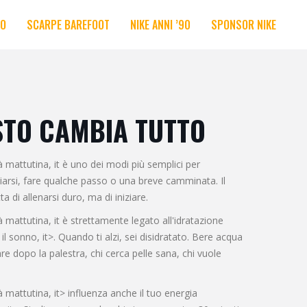
RO
SCARPE BAREFOOT
NIKE ANNI ’90
SPONSOR NIKE
STO CAMBIA TUTTO
tà mattutina
, it è uno dei modi più semplici per
hiarsi, fare qualche passo o una breve camminata. Il
 di allenarsi duro, ma di iniziare.
tà mattutina
, it è strettamente legato all'
idratazione
 il sonno
, it>. Quando ti alzi, sei disidratato. Bere acqua
are dopo la palestra, chi cerca pelle sana, chi vuole
tà mattutina
, it> influenza anche il tuo
energia