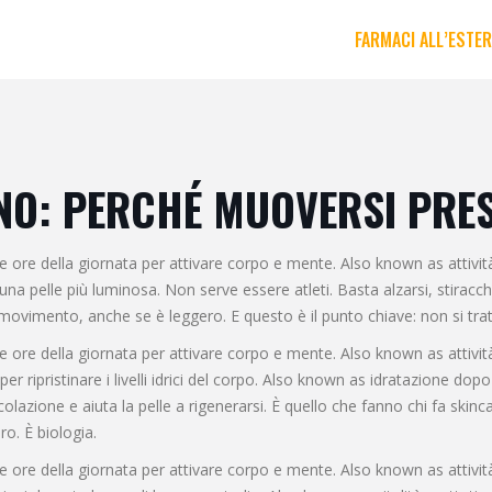
FARMACI ALL’ESTE
NO: PERCHÉ MUOVERSI PRE
ime ore della giornata per attivare corpo e mente
. Also known as
attivi
una pelle più luminosa.
Non serve essere atleti. Basta alzarsi, stiracc
ovimento, anche se è leggero. E questo è il punto chiave: non si tratta
ime ore della giornata per attivare corpo e mente
. Also known as
attivi
 ripristinare i livelli idrici del corpo
. Also known as
idratazione dopo
olazione e aiuta la pelle a rigenerarsi. È quello che fanno chi fa skinc
ro. È biologia.
ime ore della giornata per attivare corpo e mente
. Also known as
attivi