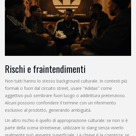
Rischi e fraintendimenti
Non tutti hanno lo stesso background culturale. In contesti più
formali o fuori dal circuito street, usare "Adidas" come
aggettivo può sembrare fuori luogo o addirittura pretenzioso.
Alcuni possono confondere il termine con un riferimento
esclusivo al prodotto, generando ambiguità.
Un altro rischio è quello di appropriazione culturale: se non si è
parte della scena streetwear, utilizzare lo slang senza viverlo
realmente può apparire superficiale. La chiave è la coerenza: se