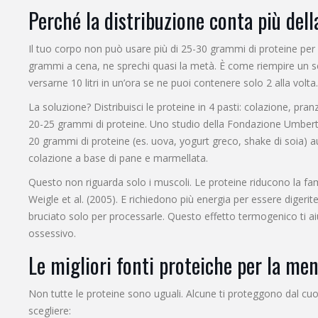
Perché la distribuzione conta più dell
Il tuo corpo non può usare più di 25-30 grammi di proteine per
grammi a cena, ne sprechi quasi la metà. È come riempire un s
versarne 10 litri in un’ora se ne puoi contenere solo 2 alla volta.
La soluzione? Distribuisci le proteine in 4 pasti: colazione, p
20-25 grammi di proteine. Uno studio della Fondazione Umberto
20 grammi di proteine (es. uova, yogurt greco, shake di soia) 
colazione a base di pane e marmellata.
Questo non riguarda solo i muscoli. Le proteine riducono la fa
Weigle et al. (2005). E richiedono più energia per essere digerit
bruciato solo per processarle. Questo effetto termogenico ti a
ossessivo.
Le migliori fonti proteiche per la me
Non tutte le proteine sono uguali. Alcune ti proteggono dal cuor
scegliere: