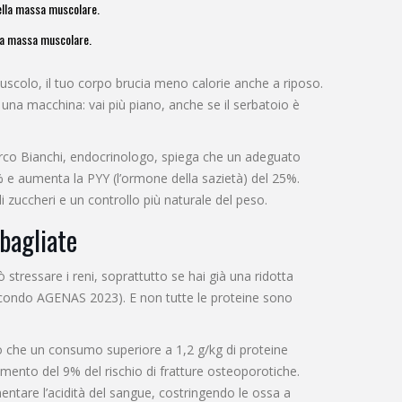
ella massa muscolare.
la massa muscolare.
scolo, il tuo corpo brucia meno calorie anche a riposo.
a macchina: vai più piano, anche se il serbatoio è
Marco Bianchi, endocrinologo, spiega che un adeguato
% e aumenta la PYY (l’ormone della sazietà) del 25%.
zuccheri e un controllo più naturale del peso.
sbagliate
 stressare i reni, soprattutto se hai già una ridotta
, secondo AGENAS 2023). E non tutte le proteine sono
 che un consumo superiore a 1,2 g/kg di proteine
umento del 9% del rischio di fratture osteoporotiche.
ntare l’acidità del sangue, costringendo le ossa a