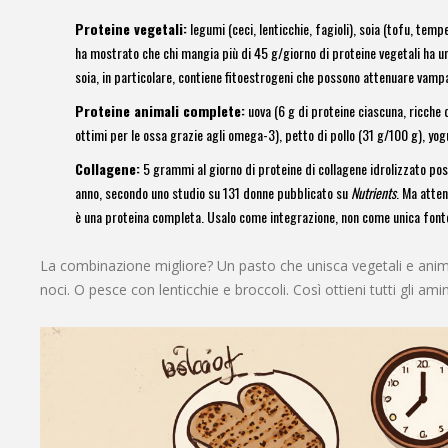
Proteine vegetali:
legumi (ceci, lenticchie, fagioli), soia (tofu, temp
ha mostrato che chi mangia più di 45 g/giorno di proteine vegetali ha u
soia, in particolare, contiene fitoestrogeni che possono attenuare vamp
Proteine animali complete:
uova (6 g di proteine ciascuna, ricche 
ottimi per le ossa grazie agli omega-3), petto di pollo (31 g/100 g), yogu
Collagene:
5 grammi al giorno di proteine di collagene idrolizzato po
anno, secondo uno studio su 131 donne pubblicato su
Nutrients
. Ma atten
è una proteina completa. Usalo come integrazione, non come unica font
La combinazione migliore? Un pasto che unisca vegetali e anima
noci. O pesce con lenticchie e broccoli. Così ottieni tutti gli ami