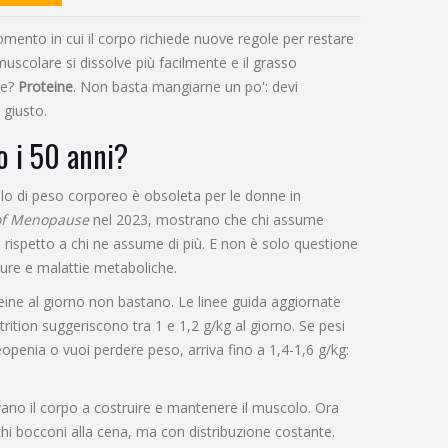
to in cui il corpo richiede nuove regole per restare
muscolare si dissolve più facilmente e il grasso
ve?
Proteine
. Non basta mangiarne un po': devi
 giusto.
o i 50 anni?
lo di peso corporeo è obsoleta per le donne in
of Menopause
nel 2023, mostrano che chi assume
rispetto a chi ne assume di più. E non è solo questione
tture e malattie metaboliche.
eine al giorno non bastano. Le linee guida aggiornate
trition suggeriscono tra 1 e 1,2 g/kg al giorno. Se pesi
teopenia o vuoi perdere peso, arriva fino a 1,4-1,6 g/kg:
vano il corpo a costruire e mantenere il muscolo. Ora
i bocconi alla cena, ma con distribuzione costante.