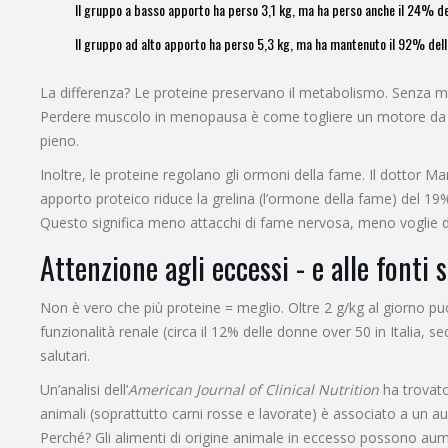
Il gruppo a basso apporto ha perso 3,1 kg, ma ha perso anche il 24% d
Il gruppo ad alto apporto ha perso 5,3 kg, ma ha mantenuto il 92% del
La differenza? Le proteine preservano il metabolismo. Senza mu
Perdere muscolo in menopausa è come togliere un motore da un
pieno.
Inoltre, le proteine regolano gli ormoni della fame. Il dottor 
apporto proteico riduce la grelina (l’ormone della fame) del 19
Questo significa meno attacchi di fame nervosa, meno voglie di 
Attenzione agli eccessi - e alle fonti 
Non è vero che più proteine = meglio. Oltre 2 g/kg al giorno può
funzionalità renale (circa il 12% delle donne over 50 in Italia
salutari.
Un’analisi dell’
American Journal of Clinical Nutrition
ha trovato
animali (soprattutto carni rosse e lavorate) è associato a un a
Perché? Gli alimenti di origine animale in eccesso possono aume