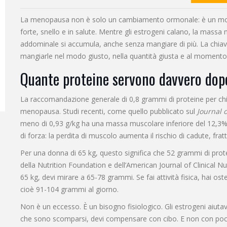
La menopausa non è solo un cambiamento ormonale: è un momen
forte, snello e in salute. Mentre gli estrogeni calano, la massa 
addominale si accumula, anche senza mangiare di più. La chia
mangiarle nel modo giusto, nella quantità giusta e al momento
Quante proteine servono davvero dop
La raccomandazione generale di 0,8 grammi di proteine per chi
menopausa. Studi recenti, come quello pubblicato sul
Journal 
meno di 0,93 g/kg ha una massa muscolare inferiore del 12,3% 
di forza: la perdita di muscolo aumenta il rischio di cadute, fra
Per una donna di 65 kg, questo significa che 52 grammi di prot
della Nutrition Foundation e dell’American Journal of Clinical Nu
65 kg, devi mirare a 65-78 grammi. Se fai attività fisica, hai os
cioè 91-104 grammi al giorno.
Non è un eccesso. È un bisogno fisiologico. Gli estrogeni aiuta
che sono scomparsi, devi compensare con cibo. E non con poch