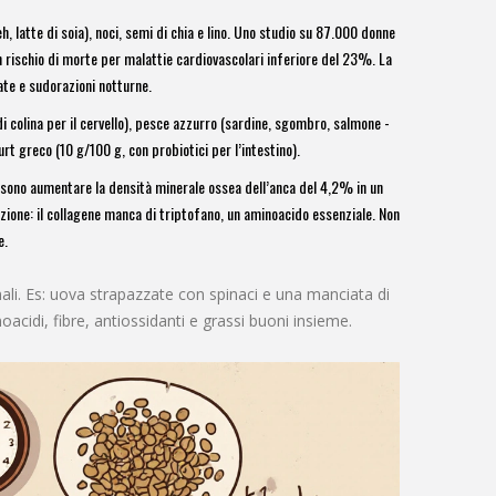
eh, latte di soia), noci, semi di chia e lino. Uno studio su 87.000 donne
n rischio di morte per malattie cardiovascolari inferiore del 23%. La
ate e sudorazioni notturne.
di colina per il cervello), pesce azzurro (sardine, sgombro, salmone -
rt greco (10 g/100 g, con probiotici per l’intestino).
ssono aumentare la densità minerale ossea dell’anca del 4,2% in un
zione: il collagene manca di triptofano, un aminoacido essenziale. Non
e.
li. Es: uova strapazzate con spinaci e una manciata di
noacidi, fibre, antiossidanti e grassi buoni insieme.