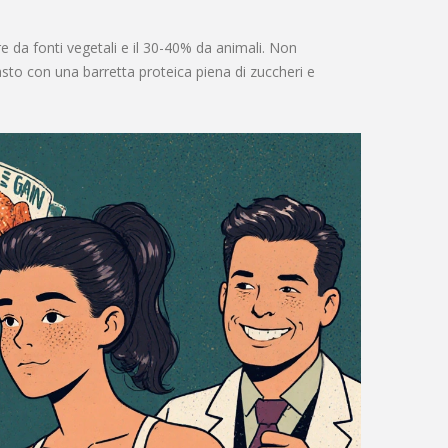
re da fonti vegetali e il 30-40% da animali. Non
asto con una barretta proteica piena di zuccheri e