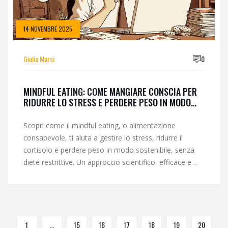
14 NOVEMBRE 2025
Giulia Marsi
0
MINDFUL EATING: COME MANGIARE CONSCIA PER
RIDURRE LO STRESS E PERDERE PESO IN MODO
SOSTENIBILE
Scopri come il mindful eating, o alimentazione
consapevole, ti aiuta a gestire lo stress, ridurre il
cortisolo e perdere peso in modo sostenibile, senza
diete restrittive. Un approccio scientifico, efficace e
accessibile a tutti.
1
…
15
16
17
18
19
20