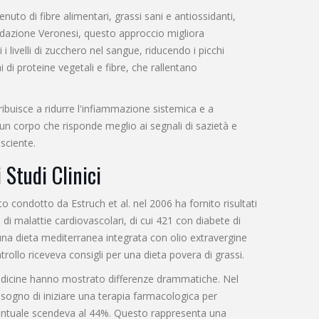
uto di fibre alimentari, grassi sani e antiossidanti,
ondazione Veronesi, questo approccio migliora
 i livelli di zucchero nel sangue, riducendo i picchi
i di proteine vegetali e fibre, che rallentano
ntribuisce a ridurre l'infiammazione sistemica e a
 un corpo che risponde meglio ai segnali di sazietà e
sciente.
 Studi Clinici
o condotto da Estruch et al. nel 2006 ha fornito risultati
 di malattie cardiovascolari, di cui 421 con diabete di
va una dieta mediterranea integrata con olio extravergine
trollo riceveva consigli per una dieta povera di grassi.
 Medicine hanno mostrato differenze drammatiche. Nel
isogno di iniziare una terapia farmacologica per
rcentuale scendeva al 44%. Questo rappresenta una