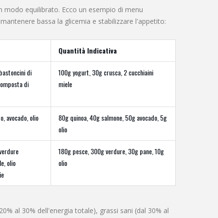
ti in modo equilibrato. Ecco un esempio di menu
 mantenere bassa la glicemia e stabilizzare l'appetito:
Quantità Indicativa
astoncini di
100g yogurt, 30g crusca, 2 cucchiaini
 composta di
miele
o, avocado, olio
80g quinoa, 40g salmone, 50g avocado, 5g
olio
 verdure
180g pesce, 300g verdure, 30g pane, 10g
e, olio
olio
ie
0% al 30% dell'energia totale), grassi sani (dal 30% al