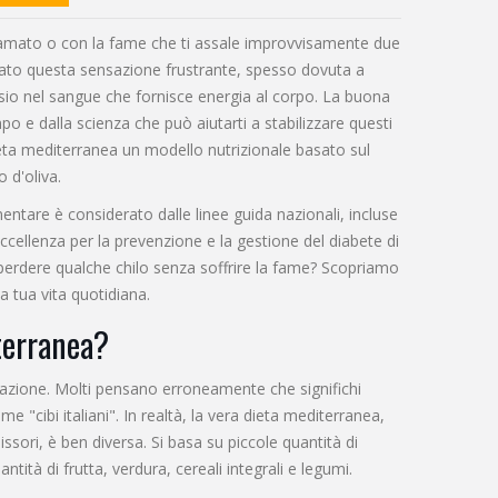
amato o con la fame che ti assale improvvisamente due
ato questa sensazione frustrante, spesso dovuta a
sio nel sangue che fornisce energia al corpo
. La buona
o e dalla scienza che può aiutarti a stabilizzare questi
eta mediterranea
un modello nutrizionale basato sul
o d'oliva
.
entare è considerato dalle linee guida nazionali, incluse
eccellenza per la prevenzione e la gestione del diabete di
è perdere qualche chilo senza soffrire la fame? Scopriamo
 tua vita quotidiana.
terranea?
azione. Molti pensano erroneamente che significhi
 "cibi italiani". In realtà, la vera dieta mediterranea,
ssori, è ben diversa. Si basa su piccole quantità di
ità di frutta, verdura, cereali integrali e legumi.