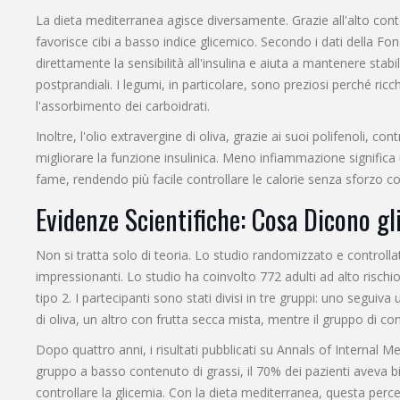
La dieta mediterranea agisce diversamente. Grazie all'alto conten
favorisce cibi a basso indice glicemico. Secondo i dati della F
direttamente la sensibilità all'insulina e aiuta a mantenere stabili
postprandiali. I legumi, in particolare, sono preziosi perché ricch
l'assorbimento dei carboidrati.
Inoltre, l'olio extravergine di oliva, grazie ai suoi polifenoli, co
migliorare la funzione insulinica. Meno infiammazione significa
fame, rendendo più facile controllare le calorie senza sforzo co
Evidenze Scientifiche: Cosa Dicono gli
Non si tratta solo di teoria. Lo studio randomizzato e controllat
impressionanti. Lo studio ha coinvolto 772 adulti ad alto rischio
tipo 2. I partecipanti sono stati divisi in tre gruppi: uno segui
di oliva, un altro con frutta secca mista, mentre il gruppo di con
Dopo quattro anni, i risultati pubblicati su Annals of Internal
gruppo a basso contenuto di grassi, il 70% dei pazienti aveva b
controllare la glicemia. Con la dieta mediterranea, questa pe