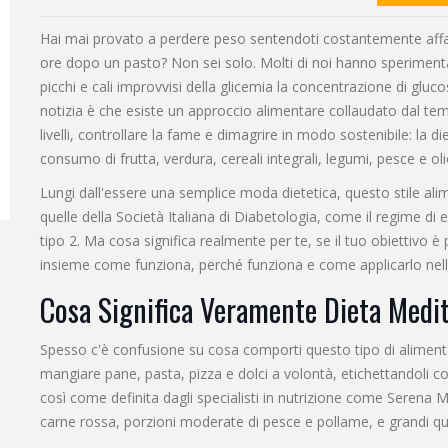
Hai mai provato a perdere peso sentendoti costantemente aff
ore dopo un pasto? Non sei solo. Molti di noi hanno speriment
picchi e cali improvvisi della
glicemia
la concentrazione di gluco
notizia è che esiste un approccio alimentare collaudato dal temp
livelli, controllare la fame e dimagrire in modo sostenibile: la
di
consumo di frutta, verdura, cereali integrali, legumi, pesce e oli
Lungi dall'essere una semplice moda dietetica, questo stile alim
quelle della Società Italiana di Diabetologia, come il regime di 
tipo 2. Ma cosa significa realmente per te, se il tuo obiettivo 
insieme come funziona, perché funziona e come applicarlo nella
Cosa Significa Veramente Dieta Medi
Spesso c'è confusione su cosa comporti questo tipo di aliment
mangiare pane, pasta, pizza e dolci a volontà, etichettandoli come
così come definita dagli specialisti in nutrizione come Serena Mi
carne rossa, porzioni moderate di pesce e pollame, e grandi quant