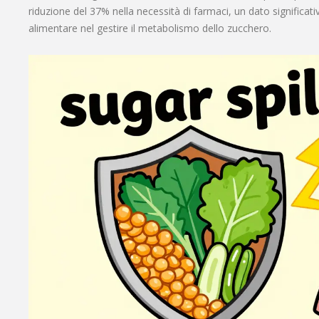
riduzione del 37% nella necessità di farmaci, un dato significati
alimentare nel gestire il metabolismo dello zucchero.