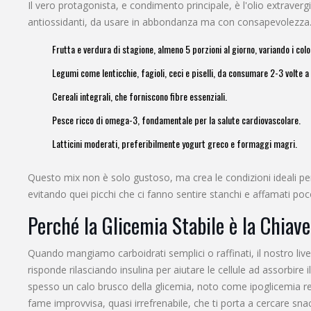
Il vero protagonista, e condimento principale, è l'
olio extravergi
antiossidanti
, da usare in abbondanza ma con consapevolezza. G
Frutta e verdura di stagione, almeno 5 porzioni al giorno, variando i colo
Legumi come lenticchie, fagioli, ceci e piselli, da consumare 2-3 volte a
Cereali integrali, che forniscono fibre essenziali.
Pesce ricco di omega-3, fondamentale per la salute cardiovascolare.
Latticini moderati, preferibilmente yogurt greco e formaggi magri.
Questo mix non è solo gustoso, ma crea le condizioni ideali per 
evitando quei picchi che ci fanno sentire stanchi e affamati p
Perché la Glicemia Stabile è la Chiav
Quando mangiamo carboidrati semplici o raffinati, il nostro liv
risponde rilasciando insulina per aiutare le cellule ad assorbir
spesso un calo brusco della glicemia, noto come ipoglicemia re
fame improvvisa, quasi irrefrenabile, che ti porta a cercare snack