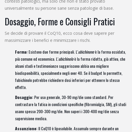
contesti patologici, ma solo che non è stato provato
universalmente su persone sane senza patologie di base.
Dosaggio, Forme e Consigli Pratici
Se decide di provare il CoQ10, ecco cosa deve sapere per
massimizzare i benefici e minimizzare i rischi.
Forma:
Esistono due forme principali. L'
ubichinone
è la forma ossidata,
più comune ed economica. L'
ubichinolo
è la forma ridotta, già attiva, che
alcuni studi e testimonianze suggeriscono abbia una migliore
biodisponibilità, specialmente negli over 40. Se il budget lo permette,
l'ubichinolo potrebbe richiedere dosi inferiori per ottenere lo stesso
effetto.
Dosaggio:
Per uso generale, 30-90 mg/die sono standard. Per
contrastare la fatica in condizioni specifiche (fibromialgia, SM), gli studi
usano spesso 200-300 mg/die. Non superi i 300-400 mg/die senza
supervisione medica.
Assunzione:
Il CoQ10 è liposolubile. Assumalo sempre durante un