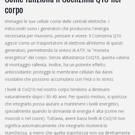
corpo
Immagini le sue cellule come delle centrali elettriche. I
mitocondri sono i generatori che producono l'energia
necessaria per muoversi, pensare e vivere. Il
Coenzima Q10
agisce come un trasportatore di elettroni all'interno di questi
generatori, permettendo la sintesi di ATP, la "moneta
energetica" del corpo.
Senza abbastanza CoQ10, questa catena
di montaggio rallenta. Inoltre, ha un potente effetto
antiossidante: protegge le membrane cellulari dai danni
ossidativi che possono accumularsi con l'età o lo stress.
I livelli di CoQ10 nel nostro corpo tendono a diminuire
naturalmente dopo i 30-40 anni. Per questo motivo, si ipotizza
che integrarlo possa aiutare a mantenere i livelli energetici,
specialmente quando la domanda di energia è alta (come nei
muscoli o nel cuore). Tuttavia, avere bassi livelli di CoQ10 non
significa automaticamente che integrarlo risolverà la
stanchezza, a meno che quella stanchezza non sia direttamente