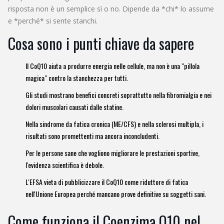
risposta non è un semplice sì o no. Dipende da *chi* lo assume
e *perché* si sente stanchi.
Cosa sono i punti chiave da sapere
Il CoQ10 aiuta a produrre energia nelle cellule, ma non è una "pillola
magica" contro la stanchezza per tutti.
Gli studi mostrano benefici concreti soprattutto nella fibromialgia e nei
dolori muscolari causati dalle statine.
Nella sindrome da fatica cronica (ME/CFS) e nella sclerosi multipla, i
risultati sono promettenti ma ancora inconcludenti.
Per le persone sane che vogliono migliorare le prestazioni sportive,
l'evidenza scientifica è debole.
L'EFSA vieta di pubblicizzare il CoQ10 come riduttore di fatica
nell'Unione Europea perché mancano prove definitive su soggetti sani.
Come funziona il Coenzima Q10 nel