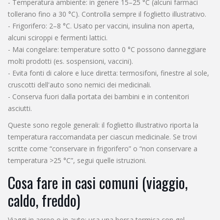
- Temperatura ambiente: in genere 15–25 °C (alcuni farmaci
tollerano fino a 30 °C). Controlla sempre il foglietto illustrativo.
- Frigorifero: 2–8 °C. Usato per vaccini, insulina non aperta,
alcuni sciroppi e fermenti lattici.
- Mai congelare: temperature sotto 0 °C possono danneggiare
molti prodotti (es. sospensioni, vaccini).
- Evita fonti di calore e luce diretta: termosifoni, finestre al sole,
cruscotti dell'auto sono nemici dei medicinali.
- Conserva fuori dalla portata dei bambini e in contenitori
asciutti.
Queste sono regole generali: il foglietto illustrativo riporta la
temperatura raccomandata per ciascun medicinale. Se trovi
scritte come “conservare in frigorifero” o “non conservare a
temperatura >25 °C”, segui quelle istruzioni.
Cosa fare in casi comuni (viaggio,
caldo, freddo)
Viaggi in aereo o in auto: usa una borsa termica con gel