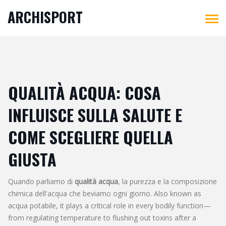
ARCHISPORT
QUALITÀ ACQUA: COSA
INFLUISCE SULLA SALUTE E
COME SCEGLIERE QUELLA
GIUSTA
Quando parliamo di
qualità acqua
,
la purezza e la composizione
chimica dell'acqua che beviamo ogni giorno
. Also known as
acqua potabile
, it plays a critical role in every bodily function—
from regulating temperature to flushing out toxins after a