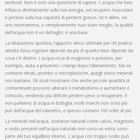
workout.
Non è solo una questione di sapore. L'acqua che bevi
influisce direttamente sulla tua energia, sul recupero muscolare
e persino sulla tua capacità di perdere grasso. Se ti alleni, sei
una neomamma, o semplicemente vuoi stare meglio, la qualità
dell'acqua non è un dettaglio: è una base.
La
idratazione sportiva
,
l'apporto idrico ottimale per chi pratica
attività fisica regolare
dipende da più di quanto bevi: dipende da
cosa c'è dentro. L'acqua ricca di magnesio e potassio, per
esempio, aiuta a prevenire i crampi dopo l'allenamento. Ma se
contiene nitrati, piombo o microplastiche, quegli stessi minerali
non bastano. Gli studi mostrano che anche piccole quantità di
contaminanti possono alterare il metabolismo e aumentare il
cortisolo, rendendo più difficile perdere peso o recuperare. E
non parliamo di acqua in bottiglia: molti marchi non sono più
puri dell'acqua del rubinetto, e spesso costano 100 volte di più.
La
minerali nell'acqua
,
sostanze naturali come calcio, magnesio
e sodio presenti nell'acqua naturale
non sono un extra: sono
parte del tuo equilibrio interno. L'acqua con troppo sodio può