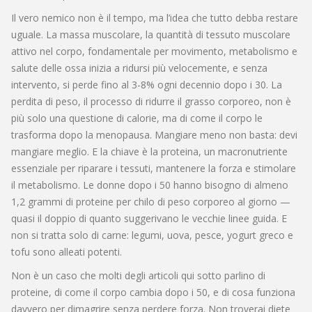
Il vero nemico non è il tempo, ma l’idea che tutto debba restare
uguale. La
massa muscolare
,
la quantità di tessuto muscolare
attivo nel corpo, fondamentale per movimento, metabolismo e
salute delle ossa
inizia a ridursi più velocemente, e senza
intervento, si perde fino al 3-8% ogni decennio dopo i 30. La
perdita di peso
,
il processo di ridurre il grasso corporeo, non è
più solo una questione di calorie, ma di come il corpo le
trasforma
dopo la menopausa. Mangiare meno non basta: devi
mangiare meglio. E la chiave è la
proteina
,
un macronutriente
essenziale per riparare i tessuti, mantenere la forza e stimolare
il metabolismo
. Le donne dopo i 50 hanno bisogno di almeno
1,2 grammi di proteine per chilo di peso corporeo al giorno —
quasi il doppio di quanto suggerivano le vecchie linee guida. E
non si tratta solo di carne: legumi, uova, pesce, yogurt greco e
tofu sono alleati potenti.
Non è un caso che molti degli articoli qui sotto parlino di
proteine, di come il corpo cambia dopo i 50, e di cosa funziona
davvero per dimagrire senza perdere forza. Non troverai diete