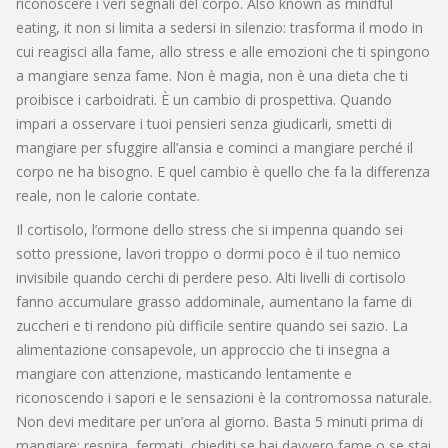
riconoscere i veri segnali del corpo
. Also known as
mindful
eating
, it
non si limita a sedersi in silenzio: trasforma il modo in
cui reagisci alla fame, allo stress e alle emozioni che ti spingono
a mangiare senza fame
.
Non è magia, non è una dieta che ti
proibisce i carboidrati. È un cambio di prospettiva. Quando
impari a osservare i tuoi pensieri senza giudicarli, smetti di
mangiare per sfuggire all’ansia e cominci a mangiare perché il
corpo ne ha bisogno. E quel cambio è quello che fa la differenza
reale, non le calorie contate.
Il
cortisolo
,
l’ormone dello stress che si impenna quando sei
sotto pressione, lavori troppo o dormi poco
è il tuo nemico
invisibile quando cerchi di perdere peso. Alti livelli di cortisolo
fanno accumulare grasso addominale, aumentano la fame di
zuccheri e ti rendono più difficile sentire quando sei sazio. La
alimentazione consapevole
,
un approccio che ti insegna a
mangiare con attenzione, masticando lentamente e
riconoscendo i sapori e le sensazioni
è la contromossa naturale.
Non devi meditare per un’ora al giorno. Basta 5 minuti prima di
mangiare: respira, fermati, chiediti se hai davvero fame o se stai