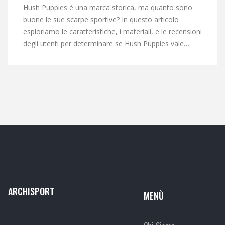
Hush Puppies è una marca storica, ma quanto sono
buone le sue scarpe sportive? In questo articolo
esploriamo le caratteristiche, i materiali, e le recensioni
degli utenti per determinare se Hush Puppies vale
l'acquisto per chi cerca comfort e stile in una scarpa
sportiva. Scopriremo anche alcuni fatti interessanti sul
marchio e consiglieremo su come scegliere il modello
giusto. Quindi, se stai valutando un paio di Hush
Puppies per la tua prossima avventura sportiva, ecco
cosa devi sapere.
ARCHISPORT
MENÙ