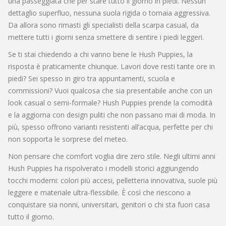
una passeggiata che per stare tutto il giorno in piedi. Nessun
dettaglio superfluo, nessuna suola rigida o tomaia aggressiva.
Da allora sono rimasti gli specialisti della scarpa casual, da
mettere tutti i giorni senza smettere di sentire i piedi leggeri.
Se ti stai chiedendo a chi vanno bene le Hush Puppies, la
risposta è praticamente chiunque. Lavori dove resti tante ore in
piedi? Sei spesso in giro tra appuntamenti, scuola e
commissioni? Vuoi qualcosa che sia presentabile anche con un
look casual o semi-formale? Hush Puppies prende la comodità
e la aggiorna con design puliti che non passano mai di moda. In
più, spesso offrono varianti resistenti all’acqua, perfette per chi
non sopporta le sorprese del meteo.
Non pensare che comfort voglia dire zero stile. Negli ultimi anni
Hush Puppies ha rispolverato i modelli storici aggiungendo
tocchi moderni: colori più accesi, pelletteria innovativa, suole più
leggere e materiale ultra-flessibile. È così che riescono a
conquistare sia nonni, universitari, genitori o chi sta fuori casa
tutto il giorno.