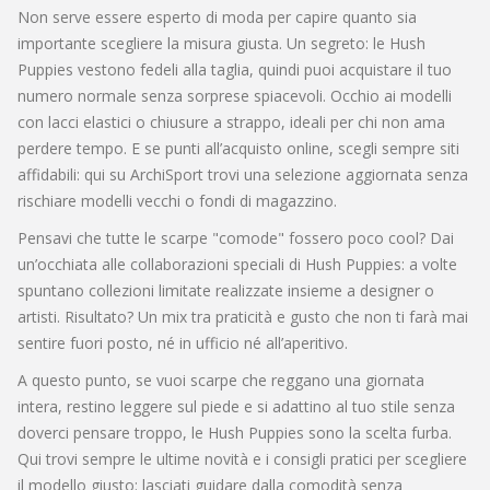
Non serve essere esperto di moda per capire quanto sia
importante scegliere la misura giusta. Un segreto: le Hush
Puppies vestono fedeli alla taglia, quindi puoi acquistare il tuo
numero normale senza sorprese spiacevoli. Occhio ai modelli
con lacci elastici o chiusure a strappo, ideali per chi non ama
perdere tempo. E se punti all’acquisto online, scegli sempre siti
affidabili: qui su ArchiSport trovi una selezione aggiornata senza
rischiare modelli vecchi o fondi di magazzino.
Pensavi che tutte le scarpe "comode" fossero poco cool? Dai
un’occhiata alle collaborazioni speciali di Hush Puppies: a volte
spuntano collezioni limitate realizzate insieme a designer o
artisti. Risultato? Un mix tra praticità e gusto che non ti farà mai
sentire fuori posto, né in ufficio né all’aperitivo.
A questo punto, se vuoi scarpe che reggano una giornata
intera, restino leggere sul piede e si adattino al tuo stile senza
doverci pensare troppo, le Hush Puppies sono la scelta furba.
Qui trovi sempre le ultime novità e i consigli pratici per scegliere
il modello giusto: lasciati guidare dalla comodità senza