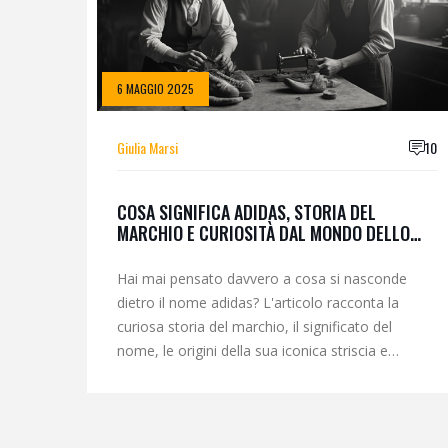
6 MAGGIO 2025
Giulia Marsi
10
COSA SIGNIFICA ADIDAS, STORIA DEL
MARCHIO E CURIOSITÀ DAL MONDO DELLO
SPORT
Hai mai pensato davvero a cosa si nasconde
dietro il nome adidas? L'articolo racconta la
curiosa storia del marchio, il significato del
nome, le origini della sua iconica striscia e
qualche retroscena affascinante che pochi
conoscono. Dalla rivalità tra fratelli al potere del
branding, questa guida esplora tutto quello che
c'è da sapere su adidas. Troverai anche dati