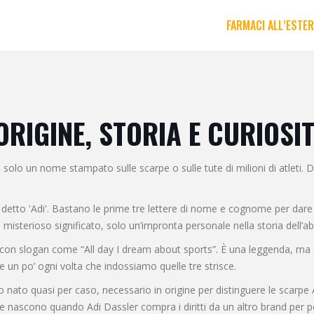
FARMACI ALL’ESTE
 ORIGINE, STORIA E CURIOS
olo un nome stampato sulle scarpe o sulle tute di milioni di atleti. Di
detto 'Adi'. Bastano le prime tre lettere di nome e cognome per dare v
sterioso significato, solo un’impronta personale nella storia dell’ab
con slogan come “All day I dream about sports”. È una leggenda, ma è
e un po’ ogni volta che indossiamo quelle tre strisce.
o nato quasi per caso, necessario in origine per distinguere le scarpe
risce nascono quando Adi Dassler compra i diritti da un altro brand per p