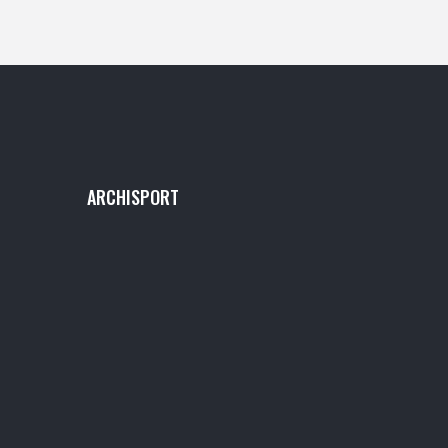
interessanti e aneddoti imperdibili su uno dei
brand più amati nel mondo sportivo.
ARCHISPORT