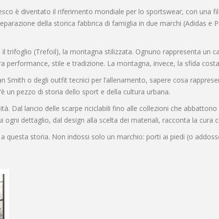
desco è diventato il riferimento mondiale per lo sportswear, con una fi
parazione della storica fabbrica di famiglia in due marchi (Adidas e 
, il trifoglio (Trefoil), la montagna stilizzata. Ognuno rappresenta un c
a performance, stile e tradizione. La montagna, invece, la sfida costan
an Smith o degli outfit tecnici per l’allenamento, sapere cosa rappres
 un pezzo di storia dello sport e della cultura urbana.
tà. Dal lancio delle scarpe riciclabili fino alle collezioni che abbatton
ui ogni dettaglio, dal design alla scelta dei materiali, racconta la cur
a questa storia. Non indossi solo un marchio: porti ai piedi (o addoss