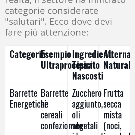
categorie considerate
"salutari". Ecco dove devi
fare più attenzione:
Categoria
Esempio
Ingredienti
Alternat
Ultraprocessato
Tipici
Naturale
Nascosti
Barrette
Barrette
Zucchero
Frutta
Energetiche
ai
aggiunto,
secca
cereali
oli
mista
confezionate
vegetali
(noci,