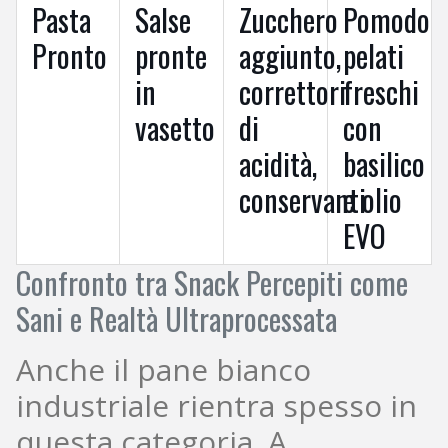
Pasta
Salse
Zucchero
Pomodori
Pronto
pronte
aggiunto,
pelati
in
correttori
freschi
vasetto
di
con
acidità,
basilico
conservanti
e olio
EVO
Confronto tra Snack Percepiti come
Sani e Realtà Ultraprocessata
Anche il pane bianco
industriale rientra spesso in
questa categoria. A