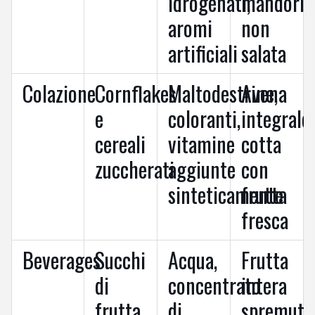
idrogenati,
mandorle
aromi
non
artificiali
salata
Colazione
Cornflakes
Maltodestrine,
Avena
e
coloranti,
integrale
cereali
vitamine
cotta
zuccherati
aggiunte
con
sinteticamente
frutta
fresca
Beverages
Succhi
Acqua,
Frutta
di
concentrato
intera
frutta
di
spremuta