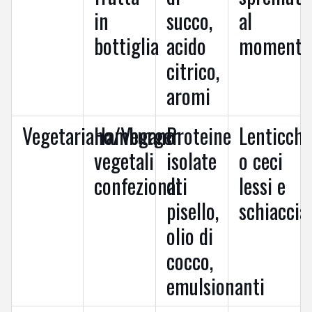
in
succo,
al
bottiglia
acido
momento
citrico,
aromi
Vegetariano/Vegano
Hamburger
Proteine
Lenticchi
vegetali
isolate
o ceci
confezionati
di
lessi e
pisello,
schiaccia
olio di
cocco,
emulsionanti