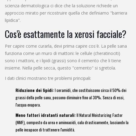
scienza dermatologica ci dice che la soluzione richiede un
approccio mirato per ricostruire quella che definiamo "barriera
lipidica".
Cos'è esattamente la xerosi facciale?
Per capire come curarla, devi prima capire cos'è. La pelle sana
funziona come un muro di mattoni: le cellule (cheratinociti)
sono i mattoni, e i lipidi (grassi) sono il cemento che li tiene
insieme. Nella pelle secca, questo "cemento" si sgretola.
I dati clinici mostrano tre problemi principali:
Riduzione dei lipidi:
I ceramidi, che costituiscono circa il 50% dei
grassi della pelle sana, possono diminuire fino al 30%. Senza di essi,
l'acqua evapora.
Meno fattori idratanti naturali:
Il Natural Moisturizing Factor
(NMF), composto da urea e aminoacidi, cala drasticamente, lasciando la
pelle incapace di trattenere l'umidità.