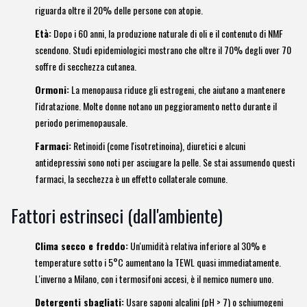
riguarda oltre il 20% delle persone con atopie.
Età:
Dopo i 60 anni, la produzione naturale di oli e il contenuto di NMF
scendono. Studi epidemiologici mostrano che oltre il 70% degli over 70
soffre di secchezza cutanea.
Ormoni:
La menopausa riduce gli estrogeni, che aiutano a mantenere
l'idratazione. Molte donne notano un peggioramento netto durante il
periodo perimenopausale.
Farmaci:
Retinoidi (come l'isotretinoina), diuretici e alcuni
antidepressivi sono noti per asciugare la pelle. Se stai assumendo questi
farmaci, la secchezza è un effetto collaterale comune.
Fattori estrinseci (dall'ambiente)
Clima secco e freddo:
Un'umidità relativa inferiore al 30% e
temperature sotto i 5°C aumentano la TEWL quasi immediatamente.
L'inverno a Milano, con i termosifoni accesi, è il nemico numero uno.
Detergenti sbagliati:
Usare saponi alcalini (pH > 7) o schiumogeni