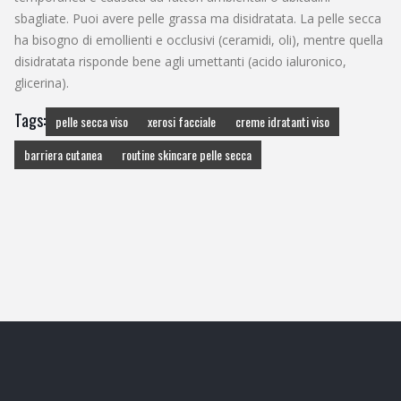
sbagliate. Puoi avere pelle grassa ma disidratata. La pelle secca
ha bisogno di emollienti e occlusivi (ceramidi, oli), mentre quella
disidratata risponde bene agli umettanti (acido ialuronico,
glicerina).
Tags:
pelle secca viso
xerosi facciale
creme idratanti viso
barriera cutanea
routine skincare pelle secca