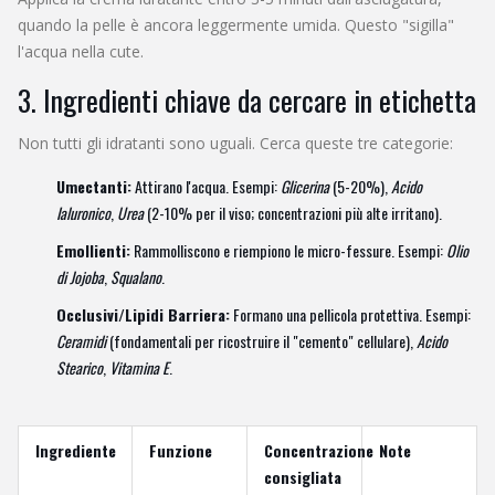
quando la pelle è ancora leggermente umida. Questo "sigilla"
l'acqua nella cute.
3. Ingredienti chiave da cercare in etichetta
Non tutti gli idratanti sono uguali. Cerca queste tre categorie:
Umectanti:
Attirano l'acqua. Esempi:
Glicerina
(5-20%),
Acido
Ialuronico
,
Urea
(2-10% per il viso; concentrazioni più alte irritano).
Emollienti:
Rammolliscono e riempiono le micro-fessure. Esempi:
Olio
di Jojoba
,
Squalano
.
Occlusivi/Lipidi Barriera:
Formano una pellicola protettiva. Esempi:
Ceramidi
(fondamentali per ricostruire il "cemento" cellulare),
Acido
Stearico
,
Vitamina E
.
Ingrediente
Funzione
Concentrazione
Note
consigliata