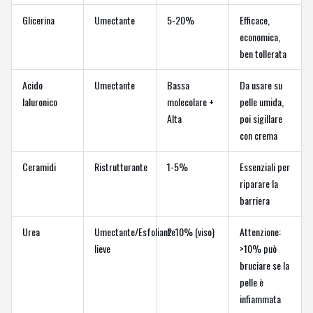
Glicerina
Umectante
5-20%
Efficace,
economica,
ben tollerata
Acido
Umectante
Bassa
Da usare su
Ialuronico
molecolare +
pelle umida,
Alta
poi sigillare
con crema
Ceramidi
Ristrutturante
1-5%
Essenziali per
riparare la
barriera
Urea
Umectante/Esfoliante
2-10% (viso)
Attenzione:
lieve
>10% può
bruciare se la
pelle è
infiammata