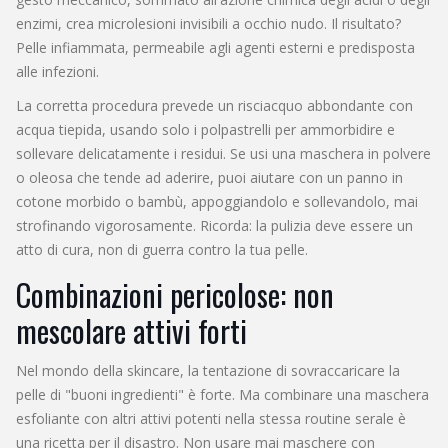
enzimi, crea microlesioni invisibili a occhio nudo. Il risultato?
Pelle infiammata, permeabile agli agenti esterni e predisposta
alle infezioni.
La corretta procedura prevede un risciacquo abbondante con
acqua tiepida, usando solo i polpastrelli per ammorbidire e
sollevare delicatamente i residui. Se usi una maschera in polvere
o oleosa che tende ad aderire, puoi aiutare con un panno in
cotone morbido o bambù, appoggiandolo e sollevandolo, mai
strofinando vigorosamente. Ricorda: la pulizia deve essere un
atto di cura, non di guerra contro la tua pelle.
Combinazioni pericolose: non
mescolare attivi forti
Nel mondo della skincare, la tentazione di sovraccaricare la
pelle di "buoni ingredienti" è forte. Ma combinare una maschera
esfoliante con altri attivi potenti nella stessa routine serale è
una ricetta per il disastro. Non usare mai maschere con