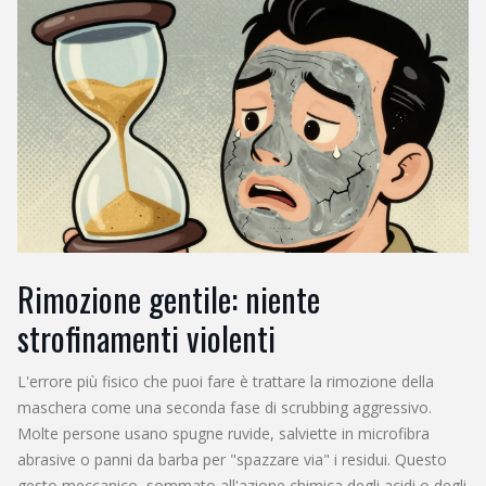
Rimozione gentile: niente
strofinamenti violenti
L'errore più fisico che puoi fare è trattare la rimozione della
maschera come una seconda fase di scrubbing aggressivo.
Molte persone usano spugne ruvide, salviette in microfibra
abrasive o panni da barba per "spazzare via" i residui. Questo
gesto meccanico, sommato all'azione chimica degli acidi o degli