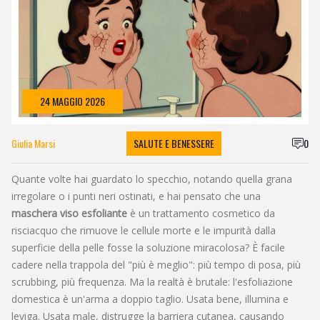
24 MAGGIO 2026
Giulia Marsi
SALUTE E BENESSERE
0
Quante volte hai guardato lo specchio, notando quella grana
irregolare o i punti neri ostinati, e hai pensato che una
maschera viso esfoliante
è
un trattamento cosmetico da
risciacquo che rimuove le cellule morte e le impurità dalla
superficie della pelle
fosse la soluzione miracolosa? È facile
cadere nella trappola del "più è meglio": più tempo di posa, più
scrubbing, più frequenza. Ma la realtà è brutale: l'esfoliazione
domestica è un'arma a doppio taglio. Usata bene, illumina e
leviga. Usata male, distrugge la barriera cutanea, causando