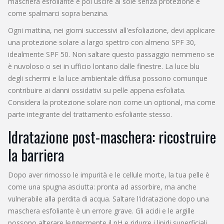
maschera esfoliante e poi uscire al sole senza protezione è
come spalmarci sopra benzina.
Ogni mattina, nei giorni successivi all'esfoliazione, devi applicare
una protezione solare a largo spettro con almeno SPF 30,
idealmente SPF 50. Non saltare questo passaggio nemmeno se
è nuvoloso o sei in ufficio lontano dalle finestre. La luce blu
degli schermi e la luce ambientale diffusa possono comunque
contribuire ai danni ossidativi su pelle appena esfoliata.
Considera la protezione solare non come un optional, ma come
parte integrante del trattamento esfoliante stesso.
Idratazione post-maschera: ricostruire
la barriera
Dopo aver rimosso le impurità e le cellule morte, la tua pelle è
come una spugna asciutta: pronta ad assorbire, ma anche
vulnerabile alla perdita di acqua. Saltare l'idratazione dopo una
maschera esfoliante è un errore grave. Gli acidi e le argille
possono alterare leggermente il pH e ridurre i lipidi superficiali.