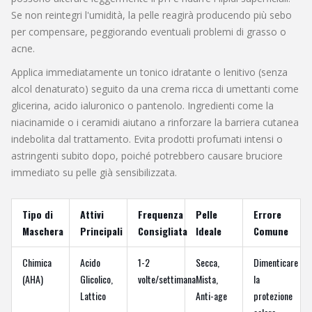
Se non reintegri l'umidità, la pelle reagirà producendo più sebo
per compensare, peggiorando eventuali problemi di grasso o
acne.
Applica immediatamente un tonico idratante o lenitivo (senza
alcol denaturato) seguito da una crema ricca di umettanti come
glicerina, acido ialuronico o pantenolo. Ingredienti come la
niacinamide o i ceramidi aiutano a rinforzare la barriera cutanea
indebolita dal trattamento. Evita prodotti profumati intensi o
astringenti subito dopo, poiché potrebbero causare bruciore
immediato su pelle già sensibilizzata.
Tipo di
Attivi
Frequenza
Pelle
Errore
Maschera
Principali
Consigliata
Ideale
Comune
Chimica
Acido
1-2
Secca,
Dimenticare
(AHA)
Glicolico,
volte/settimana
Mista,
la
Lattico
Anti-age
protezione