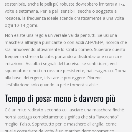
sostenibile
, anche le pelli più robuste dovrebbero limitarsi a 1-2
volte a settimana. Per le pelli sensibili, secche o soggette a
rosacea, la frequenza ideale scende drasticamente a una volta
ogni 10-14 giorni.
Non esiste una regola universale valida per tutti. Se usi una
maschera all'argilla purificante o con acidi AHA/BHA, ricorda che
stai rimuovendo attivamente lo strato corneo. Superare questa
frequenza stressa la cute, portando a disidratazione cronica e
irritazione. Ascolta i segnali del tuo viso: se senti tirare, vedi
squamature o noti un rossore persistente, hai esagerato. Torna
alla base: detergere, idratare e proteggere. Riprendi
l'esfoliazione solo quando la pelle tornerà stabile.
Tempo di posa: meno è davvero più
C'è un mito radicato secondo cui lasciare una maschera finché
non si asciuga completamente significa che sta "lavorando"
meglio. Falso. Soprattutto per le maschere all'argilla, come
quelle consigliate da
Vichy
è
un marchio dermocosmetico