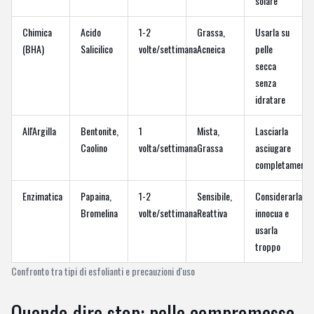
solare
Chimica
Acido
1-2
Grassa,
Usarla su
(BHA)
Salicilico
volte/settimana
Acneica
pelle
secca
senza
idratare
All'Argilla
Bentonite,
1
Mista,
Lasciarla
Caolino
volta/settimana
Grassa
asciugare
completamente
Enzimatica
Papaina,
1-2
Sensibile,
Considerarla
Bromelina
volte/settimana
Reattiva
innocua e
usarla
troppo
Confronto tra tipi di esfolianti e precauzioni d'uso
Quando dire stop: pelle compromessa