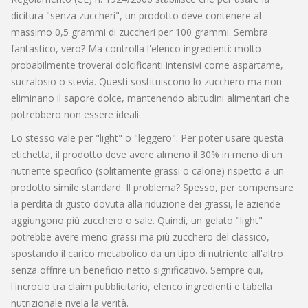
dicitura "senza zuccheri", un prodotto deve contenere al
massimo 0,5 grammi di zuccheri per 100 grammi. Sembra
fantastico, vero? Ma controlla l'elenco ingredienti: molto
probabilmente troverai dolcificanti intensivi come aspartame,
sucralosio o stevia. Questi sostituiscono lo zucchero ma non
eliminano il sapore dolce, mantenendo abitudini alimentari che
potrebbero non essere ideali.
Lo stesso vale per "light" o "leggero". Per poter usare questa
etichetta, il prodotto deve avere almeno il 30% in meno di un
nutriente specifico (solitamente grassi o calorie) rispetto a un
prodotto simile standard. Il problema? Spesso, per compensare
la perdita di gusto dovuta alla riduzione dei grassi, le aziende
aggiungono più zucchero o sale. Quindi, un gelato "light"
potrebbe avere meno grassi ma più zucchero del classico,
spostando il carico metabolico da un tipo di nutriente all'altro
senza offrire un beneficio netto significativo. Sempre qui,
l'incrocio tra claim pubblicitario, elenco ingredienti e tabella
nutrizionale rivela la verità.