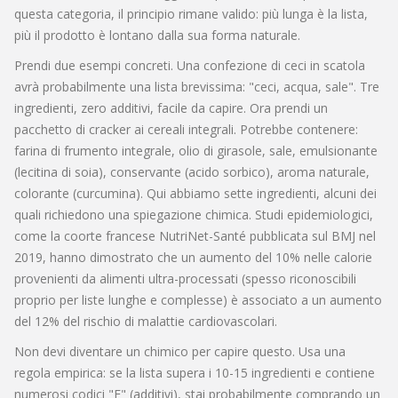
questa categoria, il principio rimane valido: più lunga è la lista,
più il prodotto è lontano dalla sua forma naturale.
Prendi due esempi concreti. Una confezione di ceci in scatola
avrà probabilmente una lista brevissima: "ceci, acqua, sale". Tre
ingredienti, zero additivi, facile da capire. Ora prendi un
pacchetto di cracker ai cereali integrali. Potrebbe contenere:
farina di frumento integrale, olio di girasole, sale, emulsionante
(lecitina di soia), conservante (acido sorbico), aroma naturale,
colorante (curcumina). Qui abbiamo sette ingredienti, alcuni dei
quali richiedono una spiegazione chimica. Studi epidemiologici,
come la coorte francese NutriNet-Santé pubblicata sul BMJ nel
2019, hanno dimostrato che un aumento del 10% nelle calorie
provenienti da alimenti ultra-processati (spesso riconoscibili
proprio per liste lunghe e complesse) è associato a un aumento
del 12% del rischio di malattie cardiovascolari.
Non devi diventare un chimico per capire questo. Usa una
regola empirica: se la lista supera i 10-15 ingredienti e contiene
numerosi codici "E" (additivi), stai probabilmente comprando un