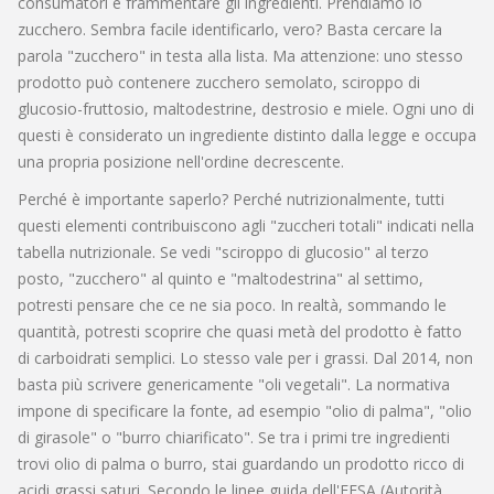
consumatori è frammentare gli ingredienti. Prendiamo lo
zucchero. Sembra facile identificarlo, vero? Basta cercare la
parola "zucchero" in testa alla lista. Ma attenzione: uno stesso
prodotto può contenere zucchero semolato, sciroppo di
glucosio-fruttosio, maltodestrine, destrosio e miele. Ogni uno di
questi è considerato un ingrediente distinto dalla legge e occupa
una propria posizione nell'ordine decrescente.
Perché è importante saperlo? Perché nutrizionalmente, tutti
questi elementi contribuiscono agli "zuccheri totali" indicati nella
tabella nutrizionale. Se vedi "sciroppo di glucosio" al terzo
posto, "zucchero" al quinto e "maltodestrina" al settimo,
potresti pensare che ce ne sia poco. In realtà, sommando le
quantità, potresti scoprire che quasi metà del prodotto è fatto
di carboidrati semplici. Lo stesso vale per i grassi. Dal 2014, non
basta più scrivere genericamente "oli vegetali". La normativa
impone di specificare la fonte, ad esempio "olio di palma", "olio
di girasole" o "burro chiarificato". Se tra i primi tre ingredienti
trovi olio di palma o burro, stai guardando un prodotto ricco di
acidi grassi saturi. Secondo le linee guida dell'EFSA (Autorità