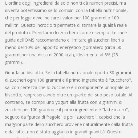
L'ordine degli ingredienti da solo non ti dà numeri precisi, ma
diventa potentissimo se lo combini con la tabella nutrizionale,
che per legge deve indicare i valori per 100 grammi o 100
millilitri. Questo incrocio ti permette di stimare la qualità reale
del prodotto. Prendiamo lo zucchero come esempio. Le linee
guida dell'OMS raccomandano di limitare gli zuccheri liberi a
meno del 10% dell'apporto energetico giornaliero (circa 50
grammi per una dieta di 2000 kcal), idealmente al 5% (25
grammi).
Guarda un biscotto. Se la tabella nutrizionale riporta 30 grammi
di zuccheri ogni 100 grammi e il primo ingrediente è "zucchero",
sai con certezza che lo zucchero è il componente principale del
biscotto, rappresentando oltre un quarto del suo peso totale. Al
contrario, se compri uno yogurt alla frutta con 8 grammi di
zuccheri per 100 grammi e il primo ingrediente è "latte intero",
seguito da "purea di fragole" e poi "zucchero", capisci che la
maggior parte dello zucchero proviene naturalmente dalla frutta
e dal latte, non è stato aggiunto in grandi quantità. Questo