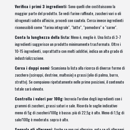
Verifica i primi 3 ingredienti:
Sono quelli che costituiscono la
maggior parte del prodotto. Se vedi farine raffinate, zuccheri vari o oli
idrogenati subito all'inizio, procedi con cautela. Cerca invece ingredienti
riconoscibili come "farina integrale", "latte", "pomodoro" o "carne".
Conta la lunghezza della lista:
Meno è, meglio è. Una lista di 3-7
ingredienti suggerisce un prodotto minimamente trasformato. Oltre i
10-15 ingredienti, soprattutto con molti additivi, indica un alto grado di
industrializzazione.
Cerca i doppi nomi:
Scansiona la lista alla ricerca di diverse forme di
zucchero (sciroppi, destrine, maltosio) o grassi (olio di palma, burro,
strutto). Se compaiono ripetutamente nelle prime posizioni, il contenuto
totale sarà elevato.
Controlla i valori per 100g:
Incrocia l'ordine degli ingredienti con i
grammi di zuccheri, grassi saturi e sale. Ricorda le soglie indicative:
meno di 5g di zuccheri/100g è basso; più di 22,5g è alto. Meno di 1,5g di
sale/100g è moderato; sopra è alto.
Segnala gli allergeni:
Anche se non sei allergico, nota se gli allergeni