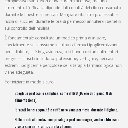
complessivo sano. Non è una cura miracolosa, ma uno
strumento. L'efficacia dipende dalla qualità del cibo consumato
durante le finestre alimentari. Mangiare cibi ultra-processati e
ricchi di zuccheri durante le ore di permesso annullerà i benefici
sul controllo dell'insulina.
È fondamentale consultare un medico prima di iniziare,
specialmente se si assume insulina o farmaci ipoglicemizzanti
per il diabete, si è in gravidanza, o si hanno disturbi alimentari
pregressi. I rischi includono ipotensione, vertigini e, nei casi
estremi, ipoglicemie pericolose se la terapia farmacologica non
viene adeguata.
Per iniziare in modo sicuro:
Scegli un protocollo semplice, come il 16:8 (16 ore di digiuno, 8 di
alimentazione).
Idratati bene: acqua, tè e caffè nero sono permessi durante il digiuno.
Nelle ore di alimentazione, privilegia proteine magre, verdure fibrose e
grassi sani per stabilizzare la glicemia.