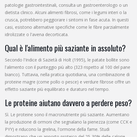
patologie gastrointestinali, consulta un gastroenterologo o un
dietista clinico. Alcuni alimenti fibrosi, come i legumi interi o la
crusca, potrebbero peggiorare i sintomi in fase acuta. In questi
casi, esistono alternative specifiche come le fibre parzialmente
idrolizzate o l'avena decorticata.
Qual è l'alimento più saziante in assoluto?
Secondo l'Indice di Sazietà di Holt (1995), le patate bollite sono
l'alimento con il punteggio più alto (323 rispetto al 100 del pane
bianco). Tuttavia, nella pratica quotidiana, una combinazione di
proteine magre (come pollo o pesce) e verdure fibrose offre un
effetto saziante più equilibrato e duraturo nel tempo.
Le proteine aiutano davvero a perdere peso?
Sì. Le proteine sono il macronutriente più saziante. Aumentano
la produzione di ormoni che segnalano la pienezza (come CCK e
PYY) e riducono la grelina, l'ormone della fame. Studi
dimostrano che un apporto proteico del 25-30% delle calorie