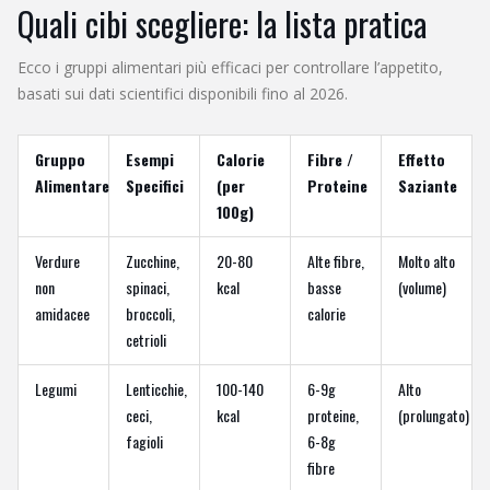
Quali cibi scegliere: la lista pratica
Ecco i gruppi alimentari più efficaci per controllare l’appetito,
basati sui dati scientifici disponibili fino al 2026.
Gruppo
Esempi
Calorie
Fibre /
Effetto
Alimentare
Specifici
(per
Proteine
Saziante
100g)
Verdure
Zucchine,
20-80
Alte fibre,
Molto alto
non
spinaci,
kcal
basse
(volume)
amidacee
broccoli,
calorie
cetrioli
Legumi
Lenticchie,
100-140
6-9g
Alto
ceci,
kcal
proteine,
(prolungato)
fagioli
6-8g
fibre