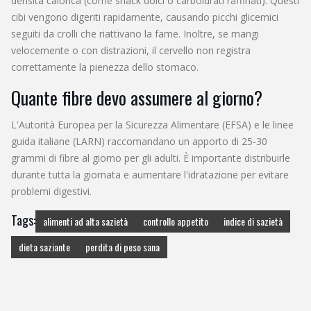
densità calorica (come snack dolci o carboidrati raffinati). Questi
cibi vengono digeriti rapidamente, causando picchi glicemici
seguiti da crolli che riattivano la fame. Inoltre, se mangi
velocemente o con distrazioni, il cervello non registra
correttamente la pienezza dello stomaco.
Quante fibre devo assumere al giorno?
L'Autorità Europea per la Sicurezza Alimentare (EFSA) e le linee
guida italiane (LARN) raccomandano un apporto di 25-30
grammi di fibre al giorno per gli adulti. È importante distribuirle
durante tutta la giornata e aumentare l'idratazione per evitare
problemi digestivi.
Tags:
alimenti ad alta sazietà
controllo appetito
indice di sazietà
dieta saziante
perdita di peso sana