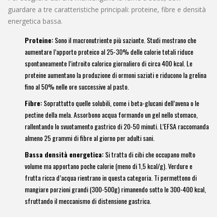
guardare a tre caratteristiche principali: proteine, fibre e densità
energetica bassa.
Proteine:
Sono il macronutriente più saziante. Studi mostrano che
aumentare l’apporto proteico al 25-30% delle calorie totali riduce
spontaneamente l’introito calorico giornaliero di circa 400 kcal. Le
proteine aumentano la produzione di ormoni saziati e riducono la grelina
fino al 50% nelle ore successive al pasto.
Fibre:
Soprattutto quelle solubili, come i beta-glucani dell’avena o le
pectine della mela. Assorbono acqua formando un gel nello stomaco,
rallentando lo svuotamento gastrico di 20-50 minuti. L’EFSA raccomanda
almeno 25 grammi di fibre al giorno per adulti sani.
Bassa densità energetica:
Si tratta di cibi che occupano molto
volume ma apportano poche calorie (meno di 1,5 kcal/g). Verdure e
frutta ricca d’acqua rientrano in questa categoria. Ti permettono di
mangiare porzioni grandi (300-500g) rimanendo sotto le 300-400 kcal,
sfruttando il meccanismo di distensione gastrica.