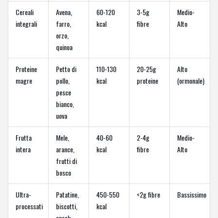
Cereali
Avena,
60-120
3-5g
Medio-
integrali
farro,
kcal
fibre
Alto
orzo,
quinoa
Proteine
Petto di
110-130
20-25g
Alto
magre
pollo,
kcal
proteine
(ormonale)
pesce
bianco,
uova
Frutta
Mele,
40-60
2-4g
Medio-
intera
arance,
kcal
fibre
Alto
frutti di
bosco
Ultra-
Patatine,
450-550
<2g fibre
Bassissimo
processati
biscotti,
kcal
snack