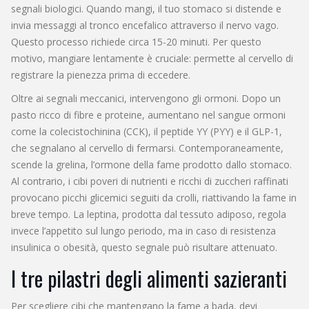
segnali biologici. Quando mangi, il tuo stomaco si distende e
invia messaggi al tronco encefalico attraverso il nervo vago.
Questo processo richiede circa 15-20 minuti. Per questo
motivo, mangiare lentamente è cruciale: permette al cervello di
registrare la pienezza prima di eccedere.
Oltre ai segnali meccanici, intervengono gli ormoni. Dopo un
pasto ricco di fibre e proteine, aumentano nel sangue ormoni
come la colecistochinina (CCK), il peptide YY (PYY) e il GLP-1,
che segnalano al cervello di fermarsi. Contemporaneamente,
scende la grelina, l’ormone della fame prodotto dallo stomaco.
Al contrario, i cibi poveri di nutrienti e ricchi di zuccheri raffinati
provocano picchi glicemici seguiti da crolli, riattivando la fame in
breve tempo. La leptina, prodotta dal tessuto adiposo, regola
invece l’appetito sul lungo periodo, ma in caso di resistenza
insulinica o obesità, questo segnale può risultare attenuato.
I tre pilastri degli alimenti sazieranti
Per scegliere cibi che mantengano la fame a bada, devi