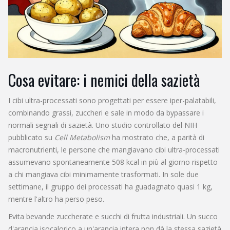
Cosa evitare: i nemici della sazietà
I cibi ultra-processati sono progettati per essere iper-palatabili,
combinando grassi, zuccheri e sale in modo da bypassare i
normali segnali di sazietà. Uno studio controllato del NIH
pubblicato su
Cell Metabolism
ha mostrato che, a parità di
macronutrienti, le persone che mangiavano cibi ultra-processati
assumevano spontaneamente 508 kcal in più al giorno rispetto
a chi mangiava cibi minimamente trasformati. In sole due
settimane, il gruppo dei processati ha guadagnato quasi 1 kg,
mentre l'altro ha perso peso.
Evita bevande zuccherate e succhi di frutta industriali. Un succo
d'arancia isocalorico a un'arancia intera non dà la stessa sazietà