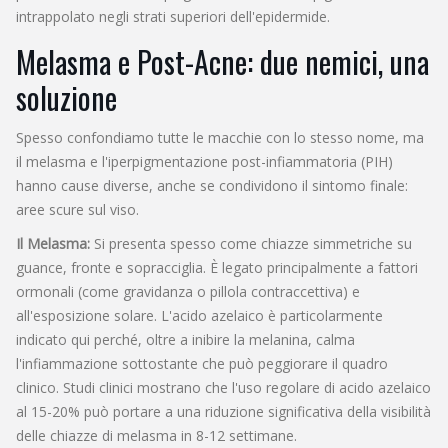
intrappolato negli strati superiori dell'epidermide.
Melasma e Post-Acne: due nemici, una
soluzione
Spesso confondiamo tutte le macchie con lo stesso nome, ma
il
melasma
e l'
iperpigmentazione post-infiammatoria
(PIH)
hanno cause diverse, anche se condividono il sintomo finale:
aree scure sul viso.
Il Melasma:
Si presenta spesso come chiazze simmetriche su
guance, fronte e sopracciglia. È legato principalmente a fattori
ormonali (come gravidanza o pillola contraccettiva) e
all'esposizione solare. L'acido azelaico è particolarmente
indicato qui perché, oltre a inibire la melanina, calma
l'infiammazione sottostante che può peggiorare il quadro
clinico. Studi clinici mostrano che l'uso regolare di acido azelaico
al 15-20% può portare a una riduzione significativa della visibilità
delle chiazze di melasma in 8-12 settimane.