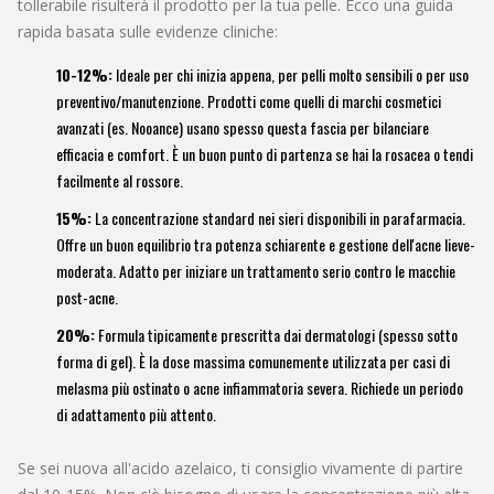
tollerabile risulterà il prodotto per la tua pelle. Ecco una guida
rapida basata sulle evidenze cliniche:
10-12%:
Ideale per chi inizia appena, per pelli molto sensibili o per uso
preventivo/manutenzione. Prodotti come quelli di marchi cosmetici
avanzati (es. Nooance) usano spesso questa fascia per bilanciare
efficacia e comfort. È un buon punto di partenza se hai la rosacea o tendi
facilmente al rossore.
15%:
La concentrazione standard nei sieri disponibili in parafarmacia.
Offre un buon equilibrio tra potenza schiarente e gestione dell'acne lieve-
moderata. Adatto per iniziare un trattamento serio contro le macchie
post-acne.
20%:
Formula tipicamente prescritta dai dermatologi (spesso sotto
forma di gel). È la dose massima comunemente utilizzata per casi di
melasma più ostinato o acne infiammatoria severa. Richiede un periodo
di adattamento più attento.
Se sei nuova all'acido azelaico, ti consiglio vivamente di partire