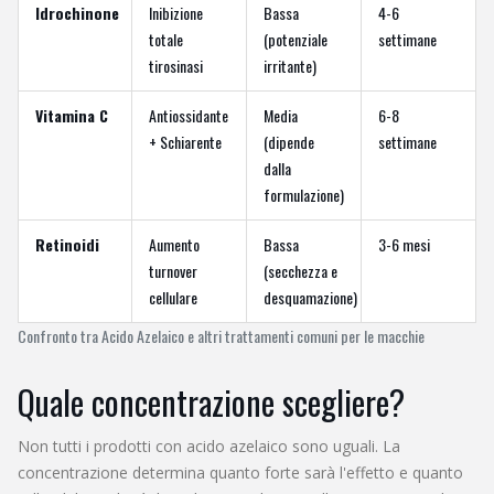
Idrochinone
Inibizione
Bassa
4-6
totale
(potenziale
settimane
tirosinasi
irritante)
Vitamina C
Antiossidante
Media
6-8
+ Schiarente
(dipende
settimane
dalla
formulazione)
Retinoidi
Aumento
Bassa
3-6 mesi
turnover
(secchezza e
cellulare
desquamazione)
Confronto tra Acido Azelaico e altri trattamenti comuni per le macchie
Quale concentrazione scegliere?
Non tutti i prodotti con acido azelaico sono uguali. La
concentrazione determina quanto forte sarà l'effetto e quanto