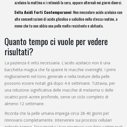
azelaico la mattina e i retinoidi la sera, oppure alternali nei giorni diversi.
Evita Acidi Forti Contemporanei:
Non mescolare acido azelaico con
alte concentrazioni di acido glicolico o salicilico nella stessa routine, a
meno che tu non abbia una pelle molto resistente e abituata.
Quanto tempo ci vuole per vedere
risultati?
La pazienza è virtù necessaria. L'acido azelaico non è una
bacchetta magica che fa sparire le macchie overnight. I primi
miglioramenti nel tono generale e nella texture della pelle
possono essere notati già dopo 4-6 settimane. Tuttavia, per
una riduzione significativa delle macchie di melasma o delle
cicatrici post-acnee profonde, serve un ciclo completo di
almeno 12 settimane.
Ricorda che la pelle umana impiega circa 28-40 giorni per
rinnovarsi completamente. Intervenire sui processi cellulari
richiede tempo. Documenta i tuoi progressi con foto settimanali