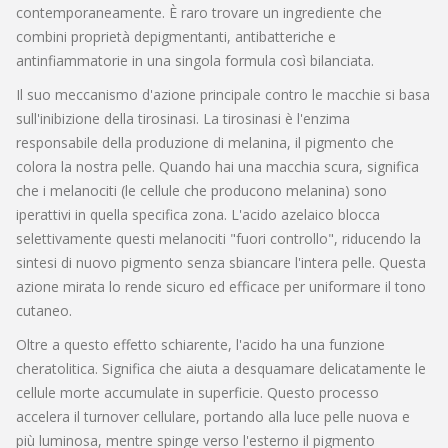
contemporaneamente. È raro trovare un ingrediente che
combini proprietà depigmentanti, antibatteriche e
antinfiammatorie in una singola formula così bilanciata.
Il suo meccanismo d'azione principale contro le macchie si basa
sull'inibizione della
tirosinasi
. La tirosinasi è l'enzima
responsabile della produzione di melanina, il pigmento che
colora la nostra pelle. Quando hai una macchia scura, significa
che i melanociti (le cellule che producono melanina) sono
iperattivi in quella specifica zona. L'acido azelaico blocca
selettivamente questi melanociti "fuori controllo", riducendo la
sintesi di nuovo pigmento senza sbiancare l'intera pelle. Questa
azione mirata lo rende sicuro ed efficace per uniformare il tono
cutaneo.
Oltre a questo effetto schiarente, l'acido ha una funzione
cheratolitica
. Significa che aiuta a desquamare delicatamente le
cellule morte accumulate in superficie. Questo processo
accelera il turnover cellulare, portando alla luce pelle nuova e
più luminosa, mentre spinge verso l'esterno il pigmento