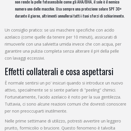
non rende la pelle fotosensibile come gli AHA/BHA, il sole è il nemico
numero uno delle macchie. Usa sempre una protezione solare SPF 30+
durante il giorno, altrimenti annullerai tutti i tuoi sforzi di schiarimento.
Un consiglio pratico: se usi maschere specifiche con acido
azelaico (come quelle da tenere per 10 minuti), assicurati di
rimuoverle con una salvietta umida invece che con acqua, per
garantire una pulizia completa senza alterare il pH della pelle
con lavaggi eccessivi.
Effetti collaterali e cosa aspettarsi
È normale sentirsi un po' insicuri quando si introduce un nuovo
attivo, specialmente se si sente parlare di "peeling" chimici.
Fortunatamente, l'acido azelaico è noto per la sua gentilezza.
Tuttavia, ci sono alcune reazioni comuni che dovresti conoscere
per non preoccuparti inutilmente.
Nelle prime settimane di utilizzo, potresti avvertire un leggero
prurito, formicolio o bruciore. Questo fenomeno è talvolta