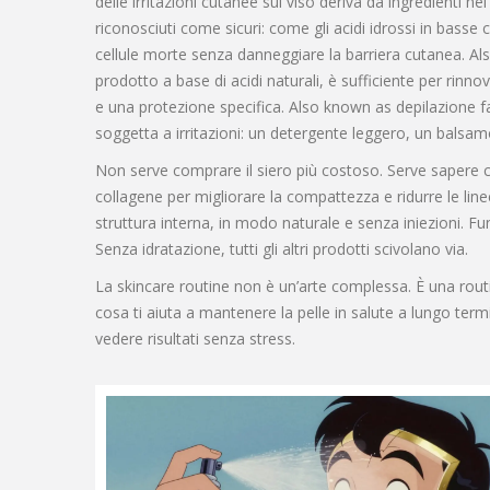
delle irritazioni cutanee sul viso deriva da ingredienti 
riconosciuti come sicuri: come gli acidi idrossi in basse
cellule morte senza danneggiare la barriera cutanea
. A
prodotto a base di acidi naturali, è sufficiente per rinnov
e una protezione specifica
. Also known as
depilazione f
soggetta a irritazioni: un detergente leggero, un bals
Non serve comprare il siero più costoso. Serve sapere c
collagene per migliorare la compattezza e ridurre le linee
struttura interna, in modo naturale e senza iniezioni. Fu
Senza idratazione, tutti gli altri prodotti scivolano via.
La skincare routine non è un’arte complessa. È una routine
cosa ti aiuta a mantenere la pelle in salute a lungo termin
vedere risultati senza stress.