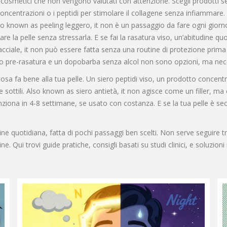
nei cosmetici che non vengono valutati con attenzione. Scegli prodotti s
 concentrazioni o i peptidi per stimolare il collagene senza infiammare.
lso known as
peeling leggero
, it non è un passaggio da fare ogni gio
are la pelle senza stressarla. E se fai la
rasatura viso
,
un’abitudine qu
acciale
, it non può essere fatta senza una routine di protezione prima
amo pre-rasatura e un dopobarba senza alcol non sono opzioni, ma nec
osa fa bene alla tua pelle. Un
siero peptidi viso
,
un prodotto concentr
 sottili
. Also known as
siero antietà
, it non agisce come un filler, ma 
nziona in 4-8 settimane, se usato con costanza. E se la tua pelle è sec
 quotidiana, fatta di pochi passaggi ben scelti. Non serve seguire trend
e. Qui trovi guide pratiche, consigli basati su studi clinici, e soluzion