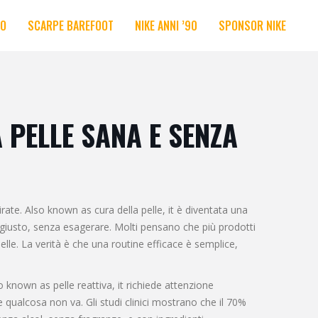
RO
SCARPE BAREFOOT
NIKE ANNI ’90
SPONSOR NIKE
 PELLE SANA E SENZA
irate
. Also known as
cura della pelle
, it è diventata una
 giusto, senza esagerare.
Molti pensano che più prodotti
pelle. La verità è che una routine efficace è semplice,
so known as
pelle reattiva
, it richiede attenzione
 qualcosa non va. Gli studi clinici mostrano che il 70%