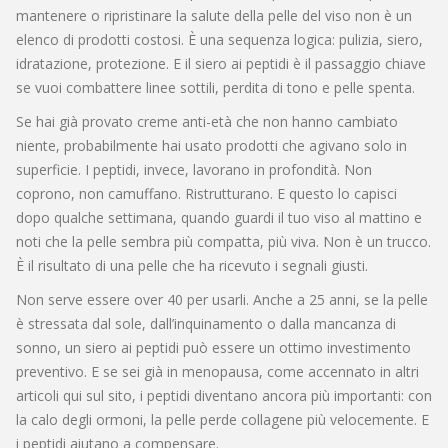
mantenere o ripristinare la salute della pelle del viso
non è un
elenco di prodotti costosi. È una sequenza logica: pulizia, siero,
idratazione, protezione. E il siero ai peptidi è il passaggio chiave
se vuoi combattere linee sottili, perdita di tono e pelle spenta.
Se hai già provato creme anti-età che non hanno cambiato
niente, probabilmente hai usato prodotti che agivano solo in
superficie. I peptidi, invece, lavorano in profondità. Non
coprono, non camuffano. Ristrutturano. E questo lo capisci
dopo qualche settimana, quando guardi il tuo viso al mattino e
noti che la pelle sembra più compatta, più viva. Non è un trucco.
È il risultato di una pelle che ha ricevuto i segnali giusti.
Non serve essere over 40 per usarli. Anche a 25 anni, se la pelle
è stressata dal sole, dall’inquinamento o dalla mancanza di
sonno, un siero ai peptidi può essere un ottimo investimento
preventivo. E se sei già in menopausa, come accennato in altri
articoli qui sul sito, i peptidi diventano ancora più importanti: con
la calo degli ormoni, la pelle perde collagene più velocemente. E
i peptidi aiutano a compensare.