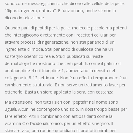
sono come messaggi chimici che dicono alle cellule della pelle:
"Ripara, rigenera, rinforza". E funzionano, anche se non lo
dicono in televisione.
Quando parli di
peptidi per la pelle
,
molecole piccole ma potenti
che interagiscono direttamente con i recettori cellulari per
attivare processi di rigenerazione
, non stai parlando di un
ingrediente di moda. Stai parlando di qualcosa che ha un
sostegno scientifico reale. Studi pubblicati su riviste
dermatologiche mostrano che certi peptidi, come il palmitoil
pentapeptide-4 o il tripeptide-1, aumentano la densità del
collagene in 8-12 settimane. Non è un effetto temporaneo: è un
cambiamento strutturale. E non serve un trattamento laser per
ottenerlo. Basta un siero applicato la sera, con costanza.
Ma attenzione: non tutti i sieri con "peptidi" nel nome sono
uguali. Alcuni ne contengono uno solo, in dosi troppo basse per
fare effetto. Altri li combinano con antiossidanti come la
vitamina C o l’acido ialuronico, per un effetto sinergico. Il
skincare viso
,
una routine quotidiana di prodotti mirati per