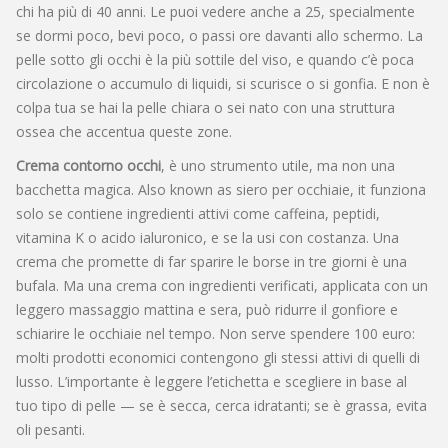
chi ha più di 40 anni. Le puoi vedere anche a 25, specialmente
se dormi poco, bevi poco, o passi ore davanti allo schermo. La
pelle sotto gli occhi è la più sottile del viso, e quando c’è poca
circolazione o accumulo di liquidi, si scurisce o si gonfia. E non è
colpa tua se hai la pelle chiara o sei nato con una struttura
ossea che accentua queste zone.
Crema contorno occhi
,
è uno strumento utile, ma non una
bacchetta magica
. Also known as
siero per occhiaie
, it
funziona
solo se contiene ingredienti attivi come caffeina, peptidi,
vitamina K o acido ialuronico, e se la usi con costanza
.
Una
crema che promette di far sparire le borse in tre giorni è una
bufala. Ma una crema con ingredienti verificati, applicata con un
leggero massaggio mattina e sera, può ridurre il gonfiore e
schiarire le occhiaie nel tempo. Non serve spendere 100 euro:
molti prodotti economici contengono gli stessi attivi di quelli di
lusso. L’importante è leggere l’etichetta e scegliere in base al
tuo tipo di pelle — se è secca, cerca idratanti; se è grassa, evita
oli pesanti.