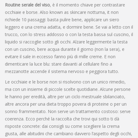
Routine serale del viso
,
è il momento chiave per contrastare
occhiaie e borse
. Also known as
skincare notturna
, it
non
richiede 10 passaggi: basta pulire bene, applicare un siero
leggero e una crema adatta, e dormire bene
.
Se vai a letto con il
trucco, con lo stress addosso o con la testa bassa sul cuscino, il
liquido si raccoglie sotto gli occhi. Alzare leggermente la testa
con un cuscino, bere acqua durante il giorno (non la sera), e
evitare il sale in eccesso fanno più di mille creme. E non
dimenticare la luce blu: stare davanti al cellulare fino a
mezzanotte accende il sistema nervoso e peggiora tutto.
Le occhiaie e le borse non si risolvono con un unico rimedio,
ma con un insieme di piccole scelte quotidiane. Alcune persone
le hanno per eredità, altre per un ciclo mestruale sbilanciato,
altre ancora per una dieta troppo povera di proteine o per un
sonno frammentato. Non serve un trattamento costoso: serve
coerenza. Ecco perché la raccolta che trovi qui sotto ti dà
risposte concrete: dai consigli su come scegliere la crema
giusta, alle abitudini che cambiano davvero l’aspetto degli occhi,