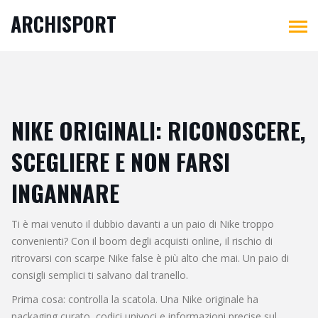
ARCHISPORT
NIKE ORIGINALI: RICONOSCERE,
SCEGLIERE E NON FARSI
INGANNARE
Ti è mai venuto il dubbio davanti a un paio di Nike troppo
convenienti? Con il boom degli acquisti online, il rischio di
ritrovarsi con scarpe Nike false è più alto che mai. Un paio di
consigli semplici ti salvano dal tranello.
Prima cosa: controlla la scatola. Una Nike originale ha
packaging curato, codici univoci e informazioni precise sul