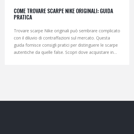
COME TROVARE SCARPE NIKE ORIGINALI: GUIDA
PRATICA
Trovare scarpe Nike originali può sembrare complicato
con il diluvio di contraffazioni sul mercato. Questa
guida fornisce consigli pratici per distinguere le scarpe
autentiche da quelle false. Scopri dove acquistare in
sicurezza, quali caratteristiche controllare e come
sfruttare la tecnologia per autenticare il tuo prossimo
paio di Nike.