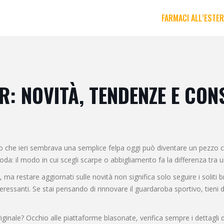
FARMACI ALL’ESTE
 NOVITÀ, TENDENZE E CONS
o che ieri sembrava una semplice felpa oggi può diventare un pezzo cul
moda: il modo in cui scegli scarpe o abbigliamento fa la differenza tra 
a restare aggiornati sulle novità non significa solo seguire i soliti 
essanti. Se stai pensando di rinnovare il guardaroba sportivo, tieni d'o
nale? Occhio alle piattaforme blasonate, verifica sempre i dettagli de