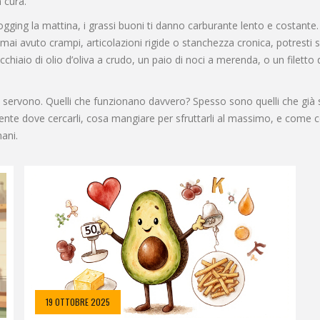
 cura.
ogging la mattina, i grassi buoni ti danno carburante lento e costante. 
i mai avuto crampi, articolazioni rigide o stanchezza cronica, potre
chiaio di olio d’oliva a crudo, un paio di noci a merenda, o un filetto
i ti servono. Quelli che funzionano davvero? Spesso sono quelli che già 
ente dove cercarli, cosa mangiare per sfruttarli al massimo, e come coll
ani.
19 OTTOBRE 2025