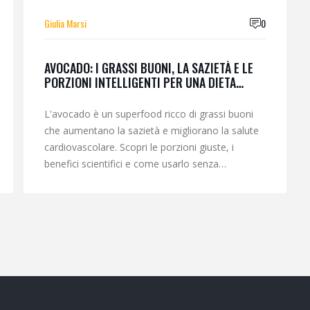
Giulia Marsi
0
AVOCADO: I GRASSI BUONI, LA SAZIETÀ E LE
PORZIONI INTELLIGENTI PER UNA DIETA
EQUILIBRATA
L'avocado è un superfood ricco di grassi buoni
che aumentano la sazietà e migliorano la salute
cardiovascolare. Scopri le porzioni giuste, i
benefici scientifici e come usarlo senza
ingrassare.