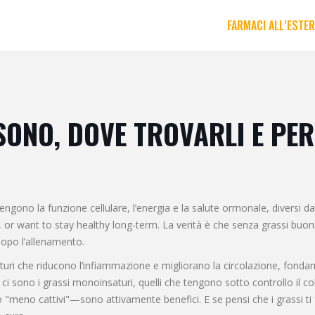
FARMACI ALL’ESTE
SONO, DOVE TROVARLI E PE
tengono la funzione cellulare, l’energia e la salute ormonale, diversi da
, or want to stay healthy long-term.
La verità è che senza grassi buoni
dopo l’allenamento.
aturi che riducono l’infiammazione e migliorano la circolazione, fondam
i ci sono i
grassi monoinsaturi
,
quelli che tengono sotto controllo il 
 "meno cattivi"—sono attivamente benefici. E se pensi che i grassi ti fa