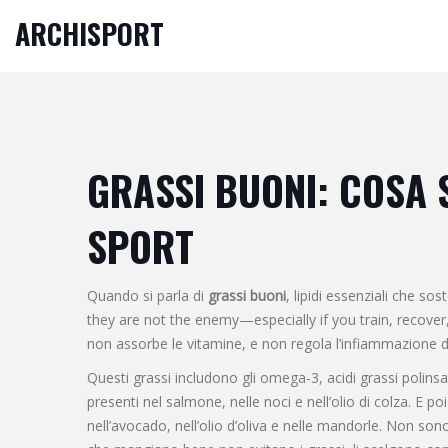
ARCHISPORT
GRASSI BUONI: COSA 
SPORT
Quando si parla di
grassi buoni
,
lipidi essenziali che sos
they are not the enemy—especially if you train, recover
non assorbe le vitamine, e non regola l’infiammazione 
Questi grassi includono gli
omega-3
,
acidi grassi polins
presenti nel salmone, nelle noci e nell’olio di colza. E po
nell’avocado, nell’olio d’oliva e nelle mandorle
. Non sono