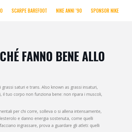
RO
SCARPE BAREFOOT
NIKE ANNI ’90
SPONSOR NIKE
RCHÉ FANNO BENE ALLO
i grassi saturi e trans
. Also known as
grassi insaturi
,
, il tuo corpo non funziona bene: non ripara i muscoli,
entali per chi corre, solleva o si allena intensamente
,
colesterolo e danno energia sostenuta, come quelli
cciano ingrassare, prova a guardare gli atleti: quelli