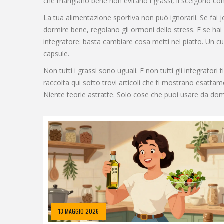
che mangiano bene non evitano i grassi, li scelgono con
La tua alimentazione sportiva non può ignorarli. Se fai j
dormire bene, regolano gli ormoni dello stress. E se ha
integratore: basta cambiare cosa metti nel piatto. Un cuc
capsule.
Non tutti i grassi sono uguali. E non tutti gli integrator
raccolta qui sotto trovi articoli che ti mostrano esattam
Niente teorie astratte. Solo cose che puoi usare da dom
13 MAGGIO 2026