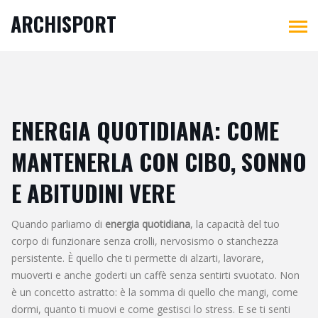
ARCHISPORT
ENERGIA QUOTIDIANA: COME
MANTENERLA CON CIBO, SONNO
E ABITUDINI VERE
Quando parliamo di
energia quotidiana
,
la capacità del tuo
corpo di funzionare senza crolli, nervosismo o stanchezza
persistente
. È quello che ti permette di alzarti, lavorare,
muoverti e anche goderti un caffè senza sentirti svuotato
. Non
è un concetto astratto: è la somma di quello che mangi, come
dormi, quanto ti muovi e come gestisci lo stress. E se ti senti