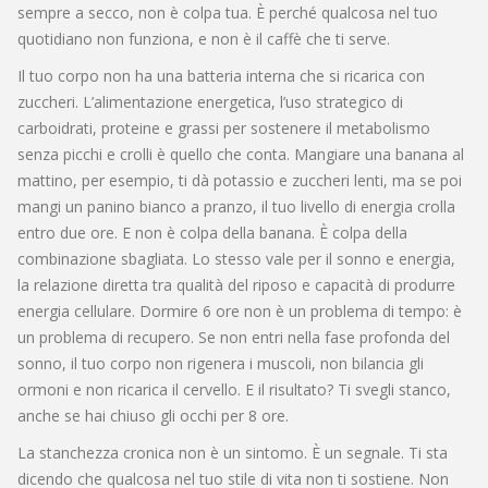
sempre a secco, non è colpa tua. È perché qualcosa nel tuo
quotidiano non funziona, e non è il caffè che ti serve.
Il tuo corpo non ha una batteria interna che si ricarica con
zuccheri. L’
alimentazione energetica
,
l’uso strategico di
carboidrati, proteine e grassi per sostenere il metabolismo
senza picchi e crolli
è quello che conta. Mangiare una banana al
mattino, per esempio, ti dà potassio e zuccheri lenti, ma se poi
mangi un panino bianco a pranzo, il tuo livello di energia crolla
entro due ore. E non è colpa della banana. È colpa della
combinazione sbagliata. Lo stesso vale per il
sonno e energia
,
la relazione diretta tra qualità del riposo e capacità di produrre
energia cellulare
. Dormire 6 ore non è un problema di tempo: è
un problema di recupero. Se non entri nella fase profonda del
sonno, il tuo corpo non rigenera i muscoli, non bilancia gli
ormoni e non ricarica il cervello. E il risultato? Ti svegli stanco,
anche se hai chiuso gli occhi per 8 ore.
La stanchezza cronica non è un sintomo. È un segnale. Ti sta
dicendo che qualcosa nel tuo stile di vita non ti sostiene. Non