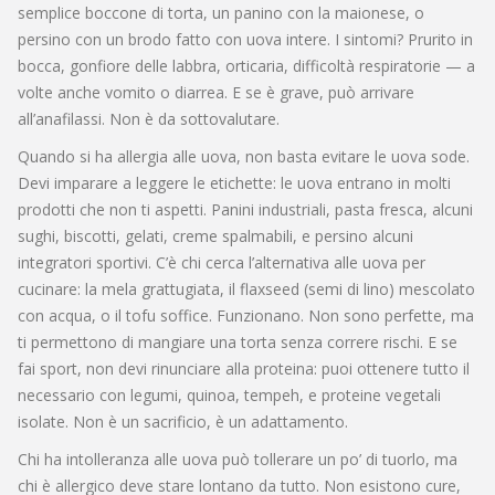
semplice boccone di torta, un panino con la maionese, o
persino con un brodo fatto con uova intere. I sintomi? Prurito in
bocca, gonfiore delle labbra, orticaria, difficoltà respiratorie — a
volte anche vomito o diarrea. E se è grave, può arrivare
all’anafilassi. Non è da sottovalutare.
Quando si ha
allergia alle uova
, non basta evitare le uova sode.
Devi imparare a leggere le etichette: le uova entrano in molti
prodotti che non ti aspetti. Panini industriali, pasta fresca, alcuni
sughi, biscotti, gelati, creme spalmabili, e persino alcuni
integratori sportivi. C’è chi cerca l’
alternativa alle uova
per
cucinare: la mela grattugiata, il flaxseed (semi di lino) mescolato
con acqua, o il tofu soffice. Funzionano. Non sono perfette, ma
ti permettono di mangiare una torta senza correre rischi. E se
fai sport, non devi rinunciare alla proteina: puoi ottenere tutto il
necessario con legumi, quinoa, tempeh, e proteine vegetali
isolate. Non è un sacrificio, è un adattamento.
Chi ha
intolleranza alle uova
può tollerare un po’ di tuorlo, ma
chi è allergico deve stare lontano da tutto. Non esistono cure,