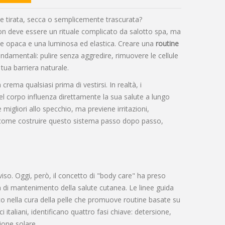
lle tirata, secca o semplicemente trascurata?
on deve essere un rituale complicato da salotto spa, ma
lle opaca e una luminosa ed elastica. Creare una
routine
ndamentali: pulire senza aggredire, rimuovere le cellule
 tua barriera naturale.
ema qualsiasi prima di vestirsi. In realtà, i
el corpo influenza direttamente la sua salute a lungo
migliori allo specchio, ma previene irritazioni,
 come costruire questo sistema passo dopo passo,
viso. Oggi, però, il concetto di "body care" ha preso
a di mantenimento della salute cutanea. Le linee guida
co nella cura della pelle che promuove routine basate su
 italiani, identificano quattro fasi chiave: detersione,
ione solare.