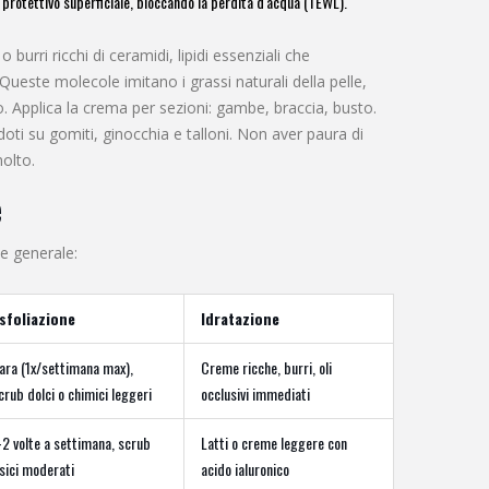
 protettivo superficiale, bloccando la perdita d'acqua (TEWL).
o burri ricchi di
ceramidi
,
lipidi essenziali che
 Queste molecole imitano i grassi naturali della pelle,
 Applica la crema per sezioni: gambe, braccia, busto.
ti su gomiti, ginocchia e talloni. Non aver paura di
olto.
e
e generale:
sfoliazione
Idratazione
ara (1x/settimana max),
Creme ricche, burri, oli
crub dolci o chimici leggeri
occlusivi immediati
-2 volte a settimana, scrub
Latti o creme leggere con
isici moderati
acido ialuronico