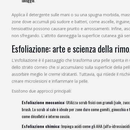
lavaggio.
Applica il detergente sulle mani o su una spugna morbida, mass
zone dove accumuli più sudore e batteri, come ascelle, inguine, 
tensioattivi possono causare prurito e arrossamenti. Infine, 
non sfregando. L'attrito danneggia la superficie cutanea già sens
Esfoliazione: arte e scienza della rimo
L'esfoliazione è il passaggio che trasforma una pelle spenta i
dello strato corneo che si accumulano sulla superficie della pel
assorbire meglio le creme idratanti. Tuttavia, qui risiede il ri
creare microlesioni e infiammare la pelle.
Esistono due approcci principali:
Esfoliazione meccanica:
Utilizza scrub fisici con granuli (sale, zuc
brush. Lo scrub al sale è ideale per zone dure come gomiti, ginocchia e ta
come décolleté e interno coscia.
Esfoliazione chimica:
Impiega acidi come gli AHA (alfa-idrossiacidi)