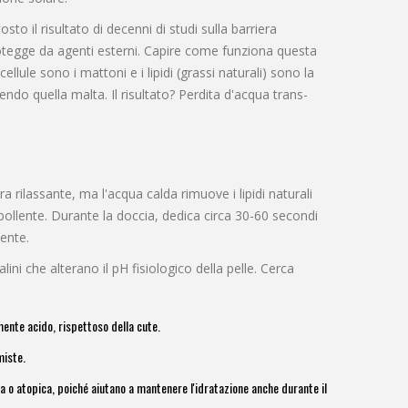
sto il risultato di decenni di studi sulla
barriera
rotegge da agenti esterni
. Capire come funziona questa
lule sono i mattoni e i lipidi (grassi naturali) sono la
endo quella malta. Il risultato? Perdita d'acqua trans-
rilassante, ma l'acqua calda rimuove i lipidi naturali
 bollente. Durante la doccia, dedica circa 30-60 secondi
ente.
lini che alterano il pH fisiologico della pelle. Cerca
nte acido, rispettoso della cute.
miste.
a o atopica, poiché aiutano a mantenere l'idratazione anche durante il