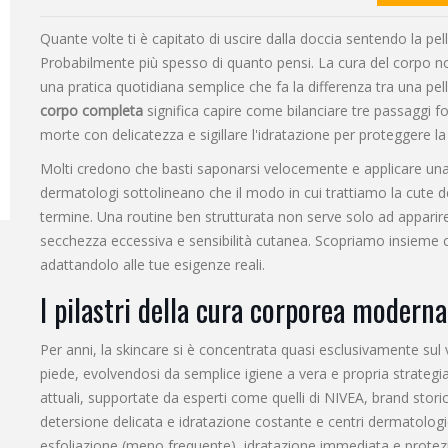
Quante volte ti è capitato di uscire dalla doccia sentendo la pe
Probabilmente più spesso di quanto pensi. La cura del corpo n
una pratica quotidiana semplice che fa la differenza tra una pe
corpo completa
significa capire come bilanciare tre passaggi fo
morte con delicatezza e sigillare l'idratazione per proteggere la
Molti credono che basti saponarsi velocemente e applicare una cr
dermatologi sottolineano che il modo in cui trattiamo la cute d
termine. Una routine ben strutturata non serve solo ad apparire 
secchezza eccessiva e sensibilità cutanea. Scopriamo insieme
adattandolo alle tue esigenze reali.
I pilastri della cura corporea moderna
Per anni, la skincare si è concentrata quasi esclusivamente sul 
piede, evolvendosi da semplice igiene a vera e propria strategi
attuali, supportate da esperti come quelli di
NIVEA
,
brand stori
detersione delicata e idratazione costante
e centri dermatologici
esfoliazione (meno frequente), idratazione immediata e protez