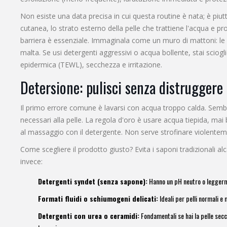
Non esiste una data precisa in cui questa routine è nata; è piutto
cutanea
,
lo strato esterno della pelle che trattiene l'acqua e p
barriera è essenziale. Immaginala come un muro di mattoni: le cel
malta. Se usi detergenti aggressivi o acqua bollente, stai sciogli
epidermica (TEWL), secchezza e irritazione.
Detersione: pulisci senza distruggere
Il primo errore comune è lavarsi con acqua troppo calda. Sembra 
necessari alla pelle. La regola d'oro è usare acqua tiepida, mai
al massaggio con il detergente. Non serve strofinare violentem
Come scegliere il prodotto giusto? Evita i saponi tradizionali alca
invece:
Detergenti syndet (senza sapone):
Hanno un pH neutro o leggerme
Formati fluidi o schiumogeni delicati:
Ideali per pelli normali e 
Detergenti con urea o ceramidi:
Fondamentali se hai la pelle secc