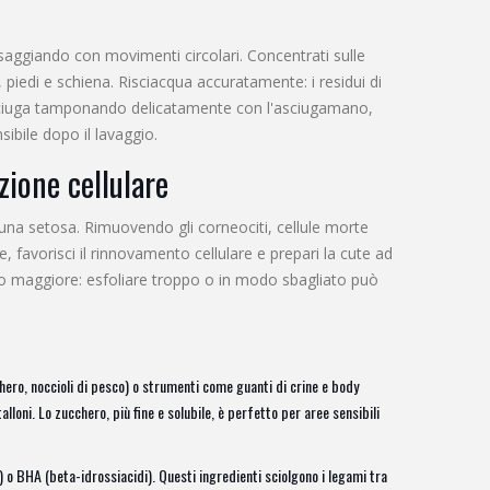
aggiando con movimenti circolari. Concentrati sulle
piedi e schiena. Risciacqua accuratamente: i residui di
asciuga tamponando delicatamente con l'asciugamano,
ibile dopo il lavaggio.
zione cellulare
n una setosa. Rimuovendo gli
corneociti
,
cellule morte
le
, favorisci il rinnovamento cellulare e prepari la cute ad
schio maggiore: esfoliare troppo o in modo sbagliato può
chero, noccioli di pesco) o strumenti come guanti di crine e body
lloni. Lo zucchero, più fine e solubile, è perfetto per aree sensibili
 o BHA (beta-idrossiacidi). Questi ingredienti sciolgono i legami tra