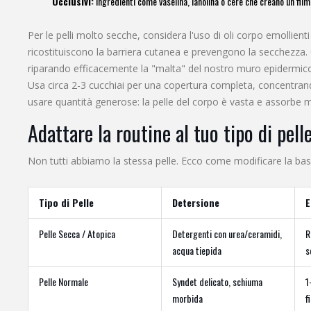
Occlusivi:
Ingredienti come vaselina, lanolina o cere che creano un film
Per le pelli molto secche, considera l'uso di oli corpo emollienti 
ricostituiscono la barriera cutanea e prevengono la secchezza
.
riparando efficacemente la "malta" del nostro muro epidermico.
Usa circa 2-3 cucchiai per una copertura completa, concentrando
usare quantità generose: la pelle del corpo è vasta e assorbe m
Adattare la routine al tuo tipo di pell
Non tutti abbiamo la stessa pelle. Ecco come modificare la bas
Tipo di Pelle
Detersione
E
Pelle Secca / Atopica
Detergenti con urea/ceramidi,
R
acqua tiepida
s
Pelle Normale
Syndet delicato, schiuma
1
morbida
f