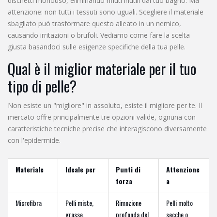
dischetti monouso, eliminando rifiuti inutili dal tuo bagno. Ma
attenzione: non tutti i tessuti sono uguali. Scegliere il materiale
sbagliato può trasformare questo alleato in un nemico,
causando irritazioni o brufoli. Vediamo come fare la scelta
giusta basandoci sulle esigenze specifiche della tua pelle.
Qual è il miglior materiale per il tuo
tipo di pelle?
Non esiste un "migliore" in assoluto, esiste il migliore per te. Il
mercato offre principalmente tre opzioni valide, ognuna con
caratteristiche tecniche precise che interagiscono diversamente
con l'epidermide.
Materiale
Ideale per
Punti di
Attenzione
forza
a
Microfibra
Pelli miste,
Rimozione
Pelli molto
grasse,
profonda del
secche o