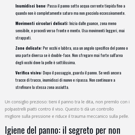
Inumidisci bene:
Passa il panno sotto acqua corrente tiepida fino a
quando non è completamente saturo ma non gocciola eccessivamente.
Movimenti circolari delicati:
Inizia dalle guance, zona meno
sensibile, e procedi verso fronte e mento. Usa movimenti leggeri, mai
strappati.
Zone delicate:
Per occhi e labbra, usa un angolo specifico del panno o
una parte diversa se è double-face. Non sfregare mai forte sull'area
degli occhi dove la pelle è sottilissima.
Verifica visiva:
Dopo il passaggio, guarda il panno. Se vedi ancora
tracce di trucco, inumidisci di nuovo e ripassa. Non continuare a
strofinare la stessa zona asciutta.
Un consiglio prezioso: tieni il panno tra le dita, non premilo con i
polpastrelli piatti contro il viso. Questo ti dà un controllo
migliore sulla pressione e riduce il trauma meccanico sulla pelle.
Igiene del panno: il segreto per non