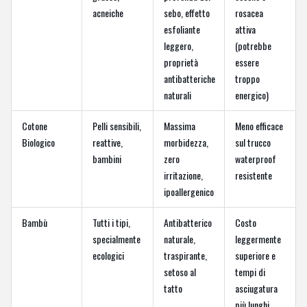
acneiche
sebo, effetto
rosacea
esfoliante
attiva
leggero,
(potrebbe
proprietà
essere
antibatteriche
troppo
naturali
energico)
Cotone
Pelli sensibili,
Massima
Meno efficace
Biologico
reattive,
morbidezza,
sul trucco
bambini
zero
waterproof
irritazione,
resistente
ipoallergenico
Bambù
Tutti i tipi,
Antibatterico
Costo
specialmente
naturale,
leggermente
ecologici
traspirante,
superiore e
setoso al
tempi di
tatto
asciugatura
più lunghi