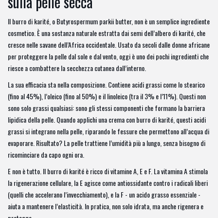
sulla pelle secca
Il burro di karité, o Butyrospermum parkii butter, non è un semplice ingrediente
cosmetico. È una sostanza naturale estratta dai semi dell’albero di karité, che
cresce nelle savane dell’Africa occidentale. Usato da secoli dalle donne africane
per proteggere la pelle dal sole e dal vento, oggi è uno dei pochi ingredienti che
riesce a combattere la secchezza cutanea dall’interno.
La sua efficacia sta nella composizione. Contiene acidi grassi come lo stearico
(fino al 45%), l’oleico (fino al 50%) e il linoleico (tra il 3% e l’11%). Questi non
sono solo grassi qualsiasi: sono gli stessi componenti che formano la barriera
lipidica della pelle. Quando applichi una crema con burro di karité, questi acidi
grassi si integrano nella pelle, riparando le fessure che permettono all’acqua di
evaporare. Risultato? La pelle trattiene l’umidità più a lungo, senza bisogno di
ricominciare da capo ogni ora.
E non è tutto. Il burro di karité è ricco di vitamine A, E e F. La vitamina A stimola
la rigenerazione cellulare, la E agisce come antiossidante contro i radicali liberi
(quelli che accelerano l’invecchiamento), e la F - un acido grasso essenziale -
aiuta a mantenere l’elasticità. In pratica, non solo idrata, ma anche rigenera e
protegge.