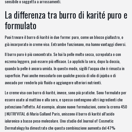
sensibile o soggetta a arrossamenti.
La differenza tra burro di karité puro e
formulato
Puoi trovare il burro di karité in due forme: puro, come un blocco giallastro, o
già incorporato in creme viso. Entrambe funzionano, ma hanno vantaggi diversi.
Il burro puro è più concentrato. Se hai la pelle molto secca, screpolata o con
eczema leggero, può essere più efficace. Lo applichi la sera, dopo la doccia,
quando la pelle è ancora umida. In questo modo, sigilli l’acqua che è rimasta in
superficie. Puoi anche mescolarlo con qualche goccia di olio di jojoba o di
avocado per renderlo più fluido e aggiungere ulteriori nutrienti.
Le creme viso con burro di karité, invece, sono più pratiche. Sono formulate per
essere usate al mattino e alla sera, e spesso contengono altri ingredienti che
potenziano l’effetto. Ad esempio, alcune nuove formulazioni, come la crema 450
| NUTRI’VITAL di Maria Galland Paris, uniscono il burro di karité all’acido
ialuronico a basso peso molecolare. Uno studio del Journal of Cosmetic
Dermatology ha dimostrato che questa combinazione aumenta del 47%