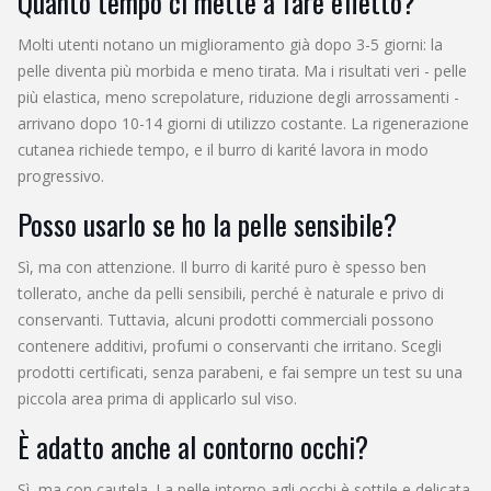
Quanto tempo ci mette a fare effetto?
Molti utenti notano un miglioramento già dopo 3-5 giorni: la
pelle diventa più morbida e meno tirata. Ma i risultati veri - pelle
più elastica, meno screpolature, riduzione degli arrossamenti -
arrivano dopo 10-14 giorni di utilizzo costante. La rigenerazione
cutanea richiede tempo, e il burro di karité lavora in modo
progressivo.
Posso usarlo se ho la pelle sensibile?
Sì, ma con attenzione. Il burro di karité puro è spesso ben
tollerato, anche da pelli sensibili, perché è naturale e privo di
conservanti. Tuttavia, alcuni prodotti commerciali possono
contenere additivi, profumi o conservanti che irritano. Scegli
prodotti certificati, senza parabeni, e fai sempre un test su una
piccola area prima di applicarlo sul viso.
È adatto anche al contorno occhi?
Sì, ma con cautela. La pelle intorno agli occhi è sottile e delicata.