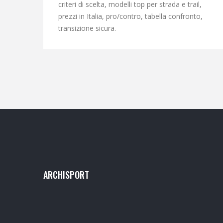
criteri di scelta, modelli top per strada e trail,
prezzi in Italia, pro/contro, tabella confronto,
transizione sicura.
ARCHISPORT