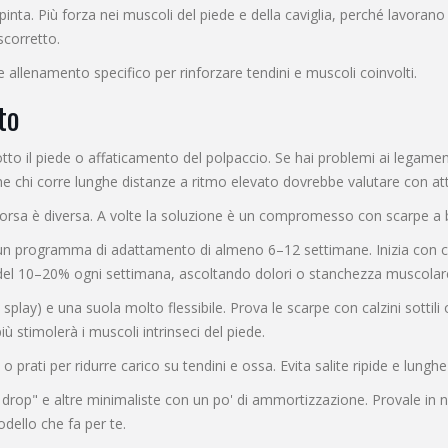
pinta. Più forza nei muscoli del piede e della caviglia, perché lavorano d
scorretto.
 allenamento specifico per rinforzare tendini e muscoli coinvolti.
to
to il piede o affaticamento del polpaccio. Se hai problemi ai legamenti,
e chi corre lunghe distanze a ritmo elevato dovrebbe valutare con att
di corsa è diversa. A volte la soluzione è un compromesso con scarpe 
n un programma di adattamento di almeno 6–12 settimane. Inizia con c
e del 10–20% ogni settimana, ascoltando dolori o stanchezza muscolar
e splay) e una suola molto flessibile. Prova le scarpe con calzini sottili 
 più stimolerà i muscoli intrinseci del piede.
prati per ridurre carico su tendini e ossa. Evita salite ripide e lunghe
p" e altre minimaliste con un po' di ammortizzazione. Provale in nego
odello che fa per te.