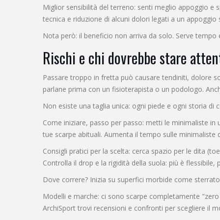
Miglior sensibilità del terreno: senti meglio appoggio e s
tecnica e riduzione di alcuni dolori legati a un appoggio 
Nota però: il beneficio non arriva da solo. Serve tempo e
Rischi e chi dovrebbe stare atten
Passare troppo in fretta può causare tendiniti, dolore sot
parlane prima con un fisioterapista o un podologo. Anch
Non esiste una taglia unica: ogni piede e ogni storia 
Come iniziare, passo per passo: metti le minimaliste i
tue scarpe abituali. Aumenta il tempo sulle minimalist
Consigli pratici per la scelta: cerca spazio per le dita (to
Controlla il drop e la rigidità della suola: più è flessibile,
Dove correre? Inizia su superfici morbide come sterrato o 
Modelli e marche: ci sono scarpe completamente "zero dro
ArchiSport trovi recensioni e confronti per scegliere il m